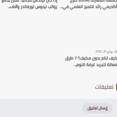
جامعة المعارف (UOA): صرح
إذا كان لينكس مجانيًا.. فمن يدفع
ديمي رائد للتميز العلمي في...
رواتب لينوس تورفالدز وآلاف...
ليو 20, 2026
كيف تنام بدون مكيف؟ 7 طرق
لة لتبريد غرفة النوم...
عليقات
إرسال تعليق