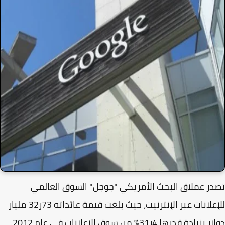
ر عملاق البحث الأمريكي "جوجل" السوق العالمي
للإعلانات عبر الإنترنيت، حيث بلغت قيمة عائداته 73ر32 مليار
يادة قدرها 4ر31% من سوق الإعلانات في عام 2012.