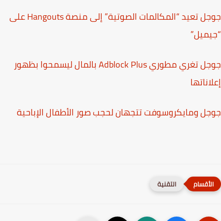
جوجل تعيد “المكالمات الصوتية” إلى منصة Hangouts على
ميل”
جوجل تغري مطوري Adblock Plus بالمال ليسمحوا بظهور
اناتها
ل ومايكروسوفت تتجهان لحجب صور الأطفال الإباحية
التقنية