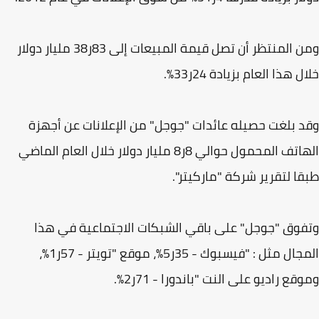
ومن المنتظر أن تصل قيمة المبيعات إلى 83ر38 مليار دولار
 هذا العام بزيادة 24ر33%.
 بلغت حصيله عائدات "جوجل" من الإعلانات عن أجهزة
الهاتف المحمول حوالي 8ر8 مليار دولار خلال العام الماضي
ا لتقرير شركة "ماركيتر".
وق "جوجل" على باقي الشبكات الاجتماعية في هذا
المجال مثل : "فيسبوك - 35ر5%، موقع "تويتر - 57ر1%،
قع راديو على النت "باندورا - 71ر2%.