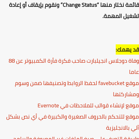
قائمة نختار منها “Change Status” ونقوم بإيقاف أو إعادة
غيل المهمة.
 يهمك:
وفاة دوجلاس انجيلبارت صاحب فكرة فأرة الكمبيوتر عن 88
ا
موقع favebucket لحفظ الروابط وتصنيفها ضمن وسوم
شاركتها
ع لإنشاء قوالب للملاحظات في Evernote
ع للتحكم بالحروف الصغيرة والكبيرة في أي نص بشكل
 بالانجليزية
قة التعرف على صيغ الملفات غير المعروفة والبرامج