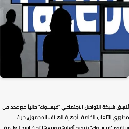
سِق شبكة التواصل الاجتماعي “فيسبوك” حالياً مع عدد من
ري الألعاب الخاصة بأجهزة الهاتف المحمول، حيث
وم “فيسبوك” بترويج ألعابهم وبيعها تحت اسم العلامة