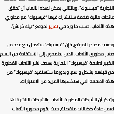
جارية “فيسبوك”،
وبالتالي يمكن لهذه الألعاب أن تحقق
دات مالية ضخمة ستتشارك فيها “فيسبوك” مع مطوري
 الألعاب. حسب ما ورد في
تقرير
لموقع “تيك كرنش”.
ب مصادر للموقع، فإن “فيسبوك” ستعمل مع عدد من
ر مطوري الألعاب، الذين يطمحون إلى الاستفادة من الاسم
بير لعلامة “فيسبوك” التجارية بهدف نشر الألعاب المُطورة
قبلهم بشكل واسع. وبدورها ستستفيد “فيسبوك” من
 الصفقة التي ستكسبها المزيد من الامتيازات.
ذكر أن الشركات المطورة للألعاب والشركات الناشرة لها
ل عادةً ككيانات منفصلة، حيث يقوم مطورو الألعاب