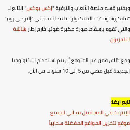
تبر قسم منصة الألعاب والترفية "
إكس بوكس
" التابع لـ
يكروسوفت" حاليا تكنولوجيا مماثلة تدعى "إليومي روم"
تي تقوم بإسقاط صورة مكبرة ضوئيا خارج إطار
شاشة
لفزيون
.
 ذلك ، فمن غير المتوقع أن يتم استخدام التكنولوجيا
دة قبل مضي من 5 إلى 10 سنوات من الآن.
ع ايضا:
نترنت في المستقبل مجاني للجميع
ع لتخزين المواقع المفضلة سحابياً