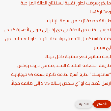
كروسوفت تطور تقنية لاستنتاج الحالة المزاجية
شاركتها
قة جديدة تزيد من سرعة الإنترنت
يل الكتب من لاحقة بي دي إف إلى موبي لأجهزة كيندل
ية استكمال التحميل بواسطة انترنت داونلود مانجر من
سيرفر
ة مفاتيح تضع مكتبك داخل جيبك
قة استعادة الملفات المحذوفة في دروب بوكس
نديسك” تطرح أسرع بطاقة ذاكرة بسعة 64 جيجابايت
 لأصحابك أو أي شخص رسالة SMS إلى هاتفه مجانًا
التقنية