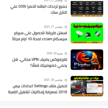
نوفمبر 27, 2025
جميع ترددات الباقه الحمرا OSN علي
النايل سات
نوفمبر 27, 2025
اسهل طريقة للحصول على سيرفر
سيسكام cccam لمدة 10 ايام مجانآ
يونيو 28, 2026
فايرفوكس يضيف VPN مجاني.. هل
يحمي خصوصيتك فعلًا؟
نوفمبر 30, 2025
تحميل ملف Settings اعدادات بيس
2019 لمعرفة إمكانيات تشغيل اللعبة