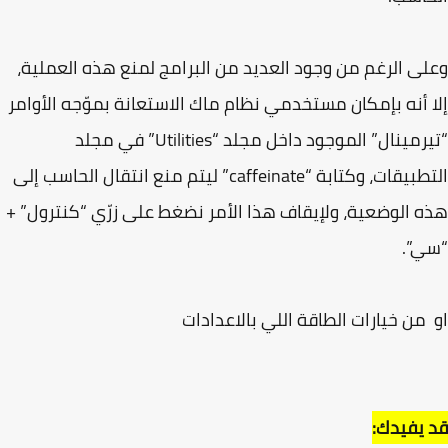
ى الرغم من وجود العديد من البرامج لمنع هذه العملية،
 أنه بإمكان مستخدمي نظام ماك الاستعانة بموّجه الأوامر
“تيرمينال” الموجود داخل مجلد “Utilities” في مجلد
التطبيقات، وكتابة “caffeinate” ليتم منع انتقال الحاسب إلى
 الوضعية، ولإيقاف هذا الأمر نضغط على زرّي “كنترول” +
ي”.
من خيارات الطاقة اللي بالاعدادات
يفيدك: