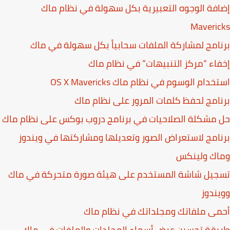
فة الوجوه التعبيرية بكل سهولة في نظام ماك
Maveri
امج لمشاركة الملفات سحابياً بكل سهولة في ماك
اء “مركز التنبيهات” في نظام ماك
دام الوسوم في نظام ماك OS X Mavericks
امج لحفظ كلمات المرور على نظام ماك
مشكلة الصلاحيات في برنامج دروب بوكس على نظام ماك
امج لاستعراض الصور وتعديلها ومشاركتها في ويندوز
اك ولينكس
جيل شاشة المستخدم على هيئة صورة متحركة في ماك
ندوز
ى ملفاتك ومجلداتك في نظام ماك
قة تحسين عرض أسماء المجلدات والملفات في ماك