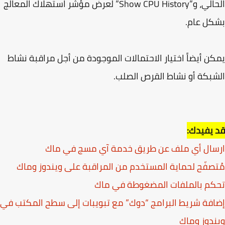
الحالي، و”Show CPU History” لعرض مؤشر استهلاك المعالج
ل عام.
ن أيضاً اختيار الاحتمالات الموجودة من أجل مراقبة نشاط
بكة أو نشاط القرص الصلب.
يفيدك:
سال أي ملف عن طريق خدمة آي مسج في ماك
صفّح لحماية المستخدم من المراقبة على ويندوز وماك
م بالملفات المضغوطة في ماك
فة شريط البرامج “دوك” مع تبويبات إلى سطح المكتب في
دوز وماك