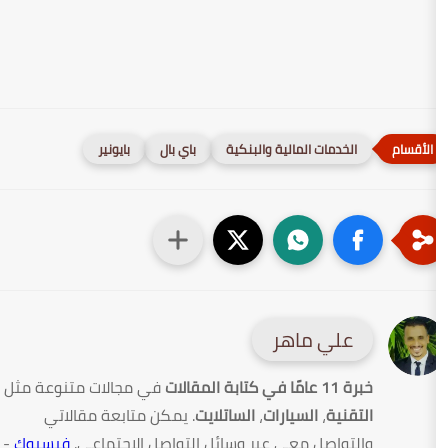
مات المالية والبنكية
باي بال
بايونير
ي ماهر
في مجالات متنوعة مثل
ة
،
السيارات
،
الساتلايت
. يمكن متابعة مقالاتي
صل معي عبر وسائل التواصل الاجتماعي.
فيسبوك
-