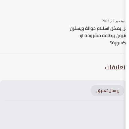
حوالة ويسترن
روخة او