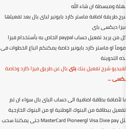
ن شاء الله
 ماستر كارد بايونير لباى بال بعد تفعيلها
اى
لكل من يريد تفعيل حساب paypal الخاص به بأستخدام فيزا
كارد بايونير خاصة يمكنكم اتباع الخطوات فى
فعيل بنك
باى
بال عن طريق فيزا كارد وخاصة
ة اضافية الى حساب الباى بال سواء ان تم
من البنوك الوطنية او من البنوك الخارجية
Pioneer
MasterCard
حتى يمكننا سحب