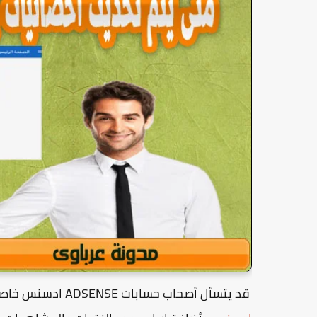
قد يتسأل أصحاب حسابات ADSENSE ادسنس خاصة المبتدئين عن ماهو المدى والفترة التى يتم تحديث