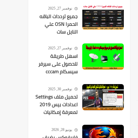
نوفمبر 27, 2025
جميع ترددات الباقه
الحمرا OSN علي
النايل سات
نوفمبر 27, 2025
اسهل طريقة
للحصول على سيرفر
سيسكام cccam
لمدة 10 ايام مجانآ
نوفمبر 30, 2025
تحميل ملف Settings
اعدادات بيس 2019
لمعرفة إمكانيات
تشغيل اللعبة
يونيو 28, 2026
فايرفوكس يضيف