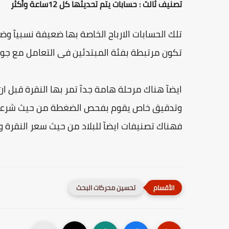
تصنيف ثالث : حسابات يتم تحديثها كل 12ساعة وأكثر
تلك الحسابات الارباح الخاصة بها ضعيفة نسبيآ وضئ
تكون مرتبطة بفئة المبتدئين فى التعامل مع ج
ايضآ هناك مرحلة هامة جدآ تمر بها النقرة قبل
وتدقيق خاص يقوم بفحص الضغطة من حيث شرعيتها
فهناك تصنيفات ايضآ للبلاد من حيث سعر النقرة 
تحسين محركات البحث