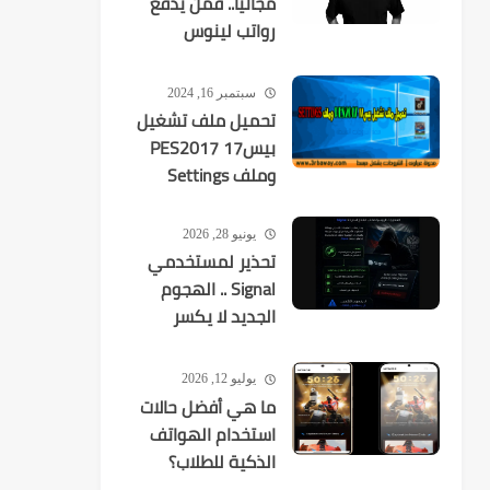
مجانيًا.. فمن يدفع
رواتب لينوس
تورفالدز وآلاف
المطورين؟
سبتمبر 16, 2024
تحميل ملف تشغيل
بيس17 PES2017
وملف Settings
يونيو 28, 2026
تحذير لمستخدمي
Signal .. الهجوم
الجديد لا يكسر
التشفير بل
يستهدفك
يوليو 12, 2026
ما هي أفضل حالات
استخدام الهواتف
الذكية للطلاب؟