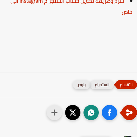
شرح وطريقة تحويل حساب انستجرام Instagram الى
اص
انستجرام
بلوجر