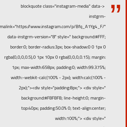
<blockquote class="instagram-media" data-
instgrm-
permalink="https://www.instagram.com/p/Bfq_A1Yg4_F/"
data-instgrm-version="8" style=" background:#FFF;
border:0; border-radius:3px; box-shadow:0 0 1px 0
rgba(0,0,0,0.5),0 1px 10px 0 rgba(0,0,0,0.15); margin:
1px; max-width:658px; padding:0; width:99.375%;
width:-webkit-calc(100% - 2px); width:calc(100% -
2px);"><div style="padding:8px;"> <div style="
background:#F8F8F8; line-height:0; margin-
top:40px; padding:50.0% 0; text-align:center;
width:100%;"> <div style="