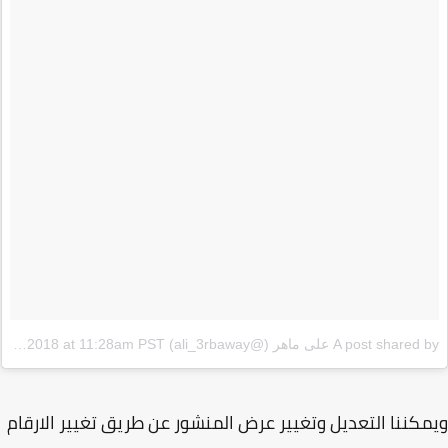
A post share على ماهر (@ali_3rbaway)
on
Feb 26, 2018 at 11:28am PST
كننا التعديل وتغيير عرض المنشور عن طريق تغيير الارقام