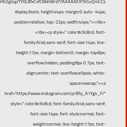
Y6I2gGqjrTY0L8fxCxfCBbhWrsYYAAAAAElFTkSuQmCC);
display:block; height:44px; margin:0 auto -44px;
position:relative; top:-22px; width:44px;"></div>
</div><p style=" color:#c9c8cd; font-
family:Arial,sans-serif; font-size:14px; line-
height:17px; margin-bottom:0; margin-top:8px;
overflow:hidden; padding:8px 0 7px; text-
align:center; text-overflow:ellipsis; white-
space:nowrap;"><a
href="https://www.instagram.com/p/Bfq_A1Yg4_F/"
style=" color:#c9c8cd; font-family:Arial,sans-serif;
font-size:14px; font-style:normal; font-
weight:normal; line-height:17px; text-