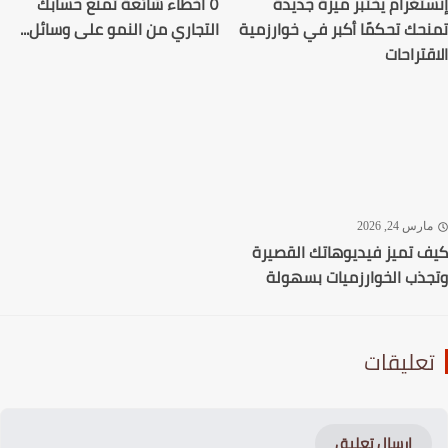
تغرام يختبر ميزة جديدة
٥ أخطاء شائعة تمنع حسابك
حك تحكمًا أكبر في خوارزمية
التجاري من النمو على وسائل...
قتراحات
رس 24, 2026
 تميز فيديوهاتك القصيرة
ذب الخوارزميات بسهولة
عليقات
إرسال تعليق