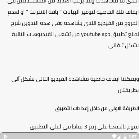
ذى تم مشاهدته وقد يرغب العديد من المستخدمين فى
اف تلك الخاصية لتوفير البيانات " باقة الانترنت " او لعدم
روج من الفيديو اللذى يشاهده وفى هذه التدوين شرح
لمنع تطبيق youtube app من تشغيل الفيديوهات التالية
كل تلقائى
كننا ايقاف خاصية مشاهدة الفيديو التالى بشكل آلى
يقتان
ريقة الاولى من داخل إعدادات التطبيق
بالضغط على رمز 3 نقاط فى اعلى التطبيق