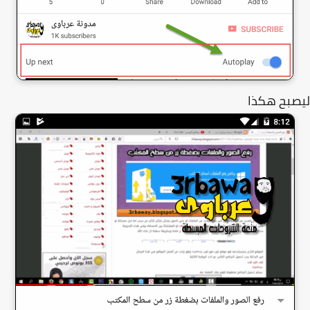
صبح هكذا