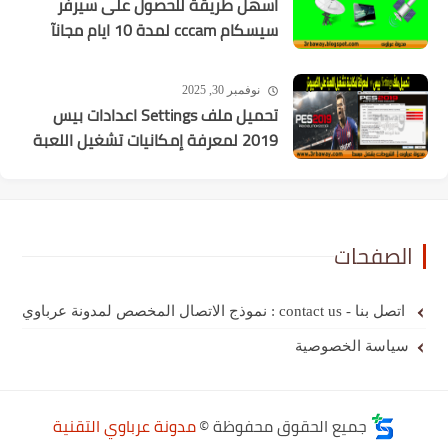
اسهل طريقة للحصول على سيرفر
سيسكام cccam لمدة 10 ايام مجانآ
نوفمبر 30, 2025
تحميل ملف Settings اعدادات بيس
2019 لمعرفة إمكانيات تشغيل اللعبة
الصفحات
اتصل بنا - contact us : نموذج الاتصال المخصص لمدونة عرباوي
سياسة الخصوصية
جميع الحقوق محفوظة ©
مدونة عرباوي التقنية