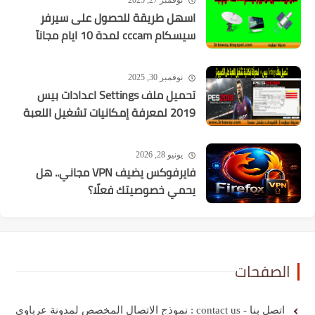
نوفمبر 27, 2025
اسهل طريقة للحصول على سيرفر
سيسكام cccam لمدة 10 ايام مجانآ
نوفمبر 30, 2025
تحميل ملف Settings اعدادات بيس
2019 لمعرفة إمكانيات تشغيل اللعبة
يونيو 28, 2026
فايرفوكس يضيف VPN مجاني.. هل
يحمي خصوصيتك فعلًا؟
الصفحات
اتصل بنا - contact us : نموذج الاتصال المخصص لمدونة عرباوي