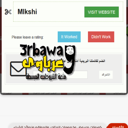
كوبونات وعروض وخصومات المتاجر والمواقع ونصائح الشراء