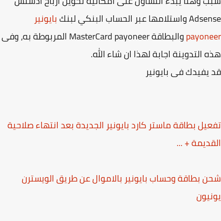
 وهنا يبدء التسأول على امكانية تحويل ارباح ادسنس
لامها عبر الحساب البنكي لبنك
بايونير
payon
والبطاقة MasterCard payoneer المربوطة به، وفى
 التدوينة اجابة لهذا ان شاء الله.
يفيدك فى بايونير
يل بطاقة ماستر كارد بايونير الجديدة بعد انتهاء صلاحية
ديمة + ...
 بطاقة وحساب بايونير بالاموال عن طريق الويسترن
يون