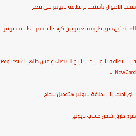
 الاموال بأستخدام بطاقة بايونير فى مصر
للمبتدئين شرح طريقة تغيير بين كود pincode لبطاقة بايونير
قربت بطاقة بايونير من تاريخ الانتهاء و مش ظاهرلك Request
NewCard 
ى اضمن ان بطاقة بايونير هتوصل بنجاح
 طرق شحن حساب بايونير