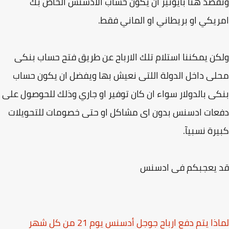
صد هنا بايونير ان يكون حساب الادسنس الخاص بك
يكي او بريطاني او الماني فقط.
ن يمكننا استلام تلك الارباح عن طريق فتح حساب بنكى
ى داخل الدولة اللتى نعيش بها ويفضل ان يكون حساب
ى بالدولار سواء ان كان توفير او جاري وذلك للحوصول على
ات ادسنس بدون اى مشاكل او حتى خصومات للتحويلات
رة نسبيآ.
 يعجبكم فى ادسنس
ا يتم دفع ارباح جوجل أدسنس يوم 21 من كل شهر