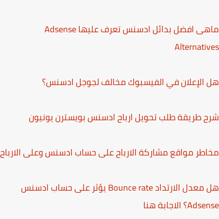
ماهى افضل بدائل ادسنس تعرف عليها Adsense
Alternati
الإعلان في الفيسبوك مخالف لجوجل ادسنس؟
 طريقة طلب تحويل ارباح ادسنس بويسترن يونيون
طر مواقع مشاركة الارباح على حساب ادسنس وعلى الارباح
هل معدل الارتداد Bounce rate يؤثر على حساب ادسنس
A؟ الاجابة هنا