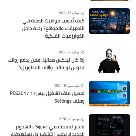
يوليو 17, 2026
كيف تُحسب مواقيت الصلاة في
التطبيقات والمواقع؟ رحلة داخل
الخوارزميات الفلكية
يوليو 21, 2026
إذا كان لينكس مجانيًا.. فمن يدفع رواتب
لينوس تورفالدز وآلاف المطورين؟
سبتمبر 16, 2024
تحميل ملف تشغيل بيس17 PES2017
وملف Settings
يونيو 28, 2026
تحذير لمستخدمي Signal .. الهجوم
الجديد لا يكسر التشفير بل يستهدفك