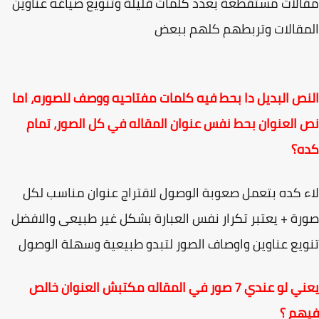
لات مستقطعة بعدد كلمات قليلة وتنويع صياغه عناوين
قالات وتربطهم كلهم ببعض
ص البديل دا بحط فيه كلمات مفتاحيه ووصف للصوره، اما
العنوان بحط نفس عنوان المقاله في كل الصور، تمام
ه؟
 كده بتعمل صعوبة الوصول لاقتراج عنوان مناسب لكل
ة + يعتبر تكرار نفس العبارة بشكل غير طبيعى والافضل
يع عناوين واوصاف الصور لتبدو طبيعية وسهلة الوصول
يعني لو عندي 7 صور في المقاله مكتبش العنوان خالص
هم ؟