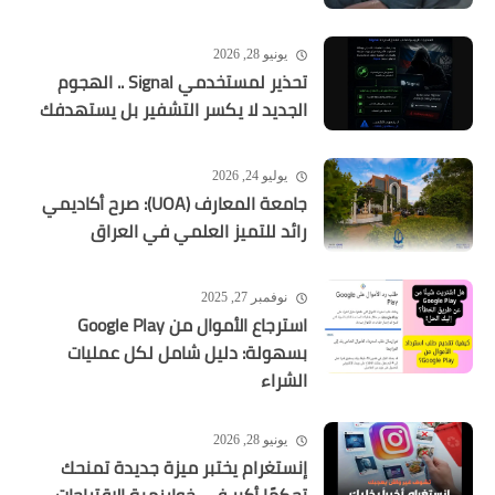
يونيو 28, 2026
تحذير لمستخدمي Signal .. الهجوم
الجديد لا يكسر التشفير بل يستهدفك
يوليو 24, 2026
جامعة المعارف (UOA): صرح أكاديمي
رائد للتميز العلمي في العراق
نوفمبر 27, 2025
استرجاع الأموال من Google Play
بسهولة: دليل شامل لكل عمليات
الشراء
يونيو 28, 2026
إنستغرام يختبر ميزة جديدة تمنحك