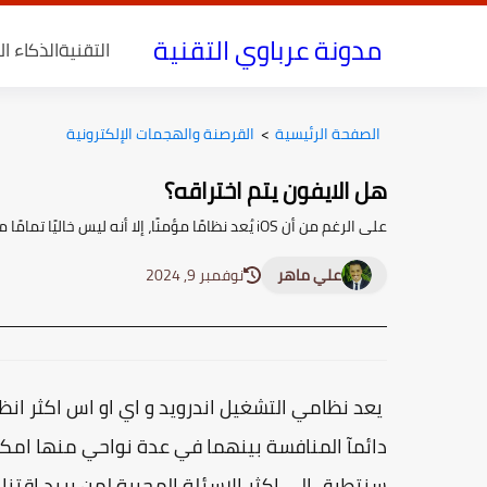
مدونة عرباوي التقنية
التقنية
الذكاء ا
الصفحة الرئيسية
>
القرصنة والهجمات الإلكترونية
هل الايفون يتم اختراقه؟
على الرغم من أن iOS يُعد نظامًا مؤمنًا، إلا أنه ليس خاليًا تمامًا من الثغرات. ومع ذلك، فإن تحديثات النظام الدورية تساعد في سد الفجوات الأمانية.
علي ماهر
نوفمبر 9, 2024
يعد نظامي التشغيل اندرويد و اي او اس اكثر ا
دائمآ المنافسة بينهما في عدة نواحي منها امكا
سنتطرق الي اكثر الاسئلة المحيرة لمن يريد اقتناء هاتف اي فون Iphone، هل يم