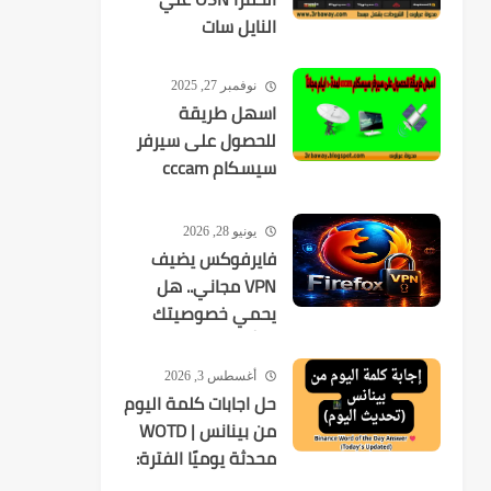
النايل سات
نوفمبر 27, 2025
اسهل طريقة
للحصول على سيرفر
سيسكام cccam
لمدة 10 ايام مجانآ
يونيو 28, 2026
فايرفوكس يضيف
VPN مجاني.. هل
يحمي خصوصيتك
فعلًا؟
أغسطس 3, 2026
حل اجابات كلمة اليوم
من بينانس | WOTD
محدثة يوميًا الفترة:
2026-08-03 إلى