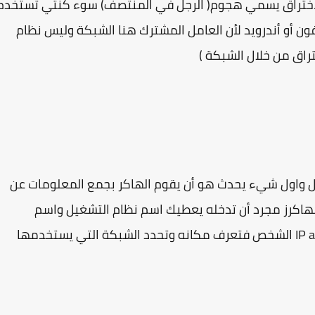
الاختراق يسمي هجوم( الرجل في المنتصف) سوء كنتي تستخدم
فون أو أندرويد لأن العامل المشترك هنا الشبكة وليس نظام
راق من خلال الشبكة )
يل واول شيء يحدث هو أن يقوم الهاكر بجمع المعلومات عن
لهاكرز مجرد أن تدخله يعطيك اسم نظام التشغيل واسم
المتصفح ورقم اصدار نظام التشغيل وأيضاً IP address الشخص فتعرف مكانه وتحدد الشبكة التي يستخدمها