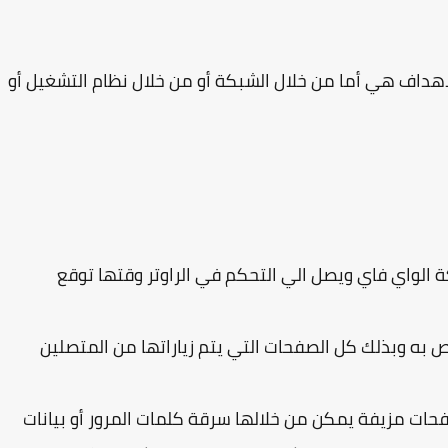
ليب متعددة لكن الأهداف 3 فقط الاهداف هي أما من خلال الشبكة أو من خلال نظام التشغيل أو
لواي فاي ويصل الي التحكم في الراوتر وقتها توقع
م بتغيير ال DNS server الي DNS server خاص به وبذلك كل الصفحات التي يتم زياراتها من المتصلين
حات مزيفة يمكن من خلالها سرقة كلمات المرور أو بيانات