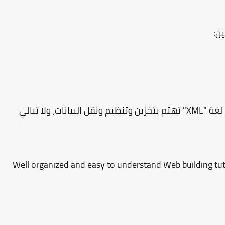
ين:
أولًا: - لغة "HTML" تهتم بطريقة عرض البيانات. - لغة "XML" تهتم بتخزين وتنظيم ونقل البيانات، ولا تبالي
Well organized and easy to understand Web building tut