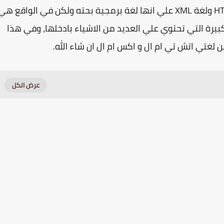
هناك العديد من الاشخاص الذين يصنفون لغة HTML ولغة XML علي انها لغة برمجية بحته ولكن في الواقع ه
بيرة التي تحتوي علي العديد من الاشياء بادخلها، وفي هذا
غتي اتش تي ام ال و اكس ام ال ان شاء الله.