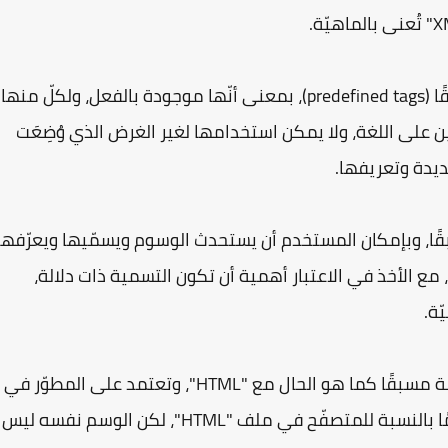
ثانيًا: - الوسوم الخاصّة بلغة "HTML" معرّفة مسبقًا (predefined tags)، بمعنى أنّها موجودة بالفعل، ولكلّ منها
 على اللغة، ولا يمكن استخدامها لغير الغرض الذي وُضِعَت
يدة وتعريفها.
وم معرّفة مسبقًا، وبإمكان المستخدم أن يستحدث الوسوم ويسمّيها ويعرّفها
 يشاء (ولهذا كانت قابلة للتمدّد "Extensible")، مع الأخذ في الاعتبار أهمية أن تكون التسمية ذات دلالة،
ّة.
وبما أنّ لغة "XML" لا تحتوي على أيّة وسوم معرّفة مسبقًا كما هو الحال مع "HTML"، وتعتمد على المطوّر في
التعريف، فإنّ وسم مثل: <head>، سيكون مفهومًا بالنسبة للمتصفّح في ملف "HTML"، لكن الوسم نفسه ليس