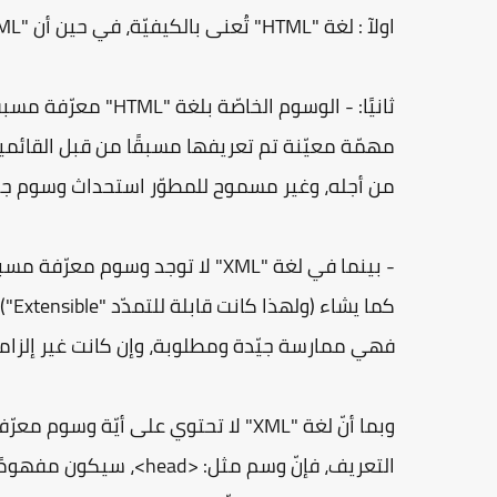
اولآ : لغة "HTML" تُعنى بالكيفيّة، في حين أن "XML" تُعنى بالماهيّة.
مهمّة معيّنة تم تعريفها مسبقًا من قبل القائمين
من أجله، وغير مسموح للمطوّر استحداث وسوم جد
- بينما في لغة "XML" لا توجد وس
كما
فهي ممارسة جيّدة ومطلوبة، وإن كانت غير إلزامي