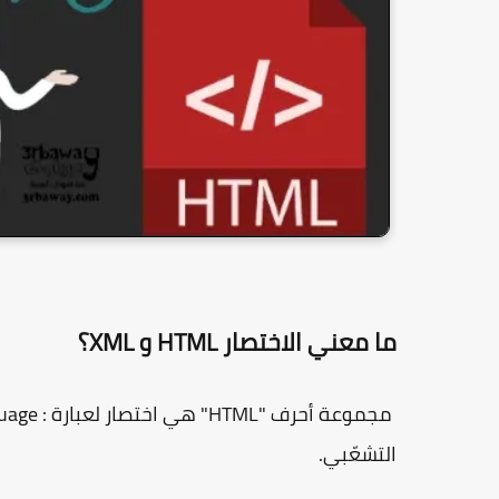
ما معني الاختصار HTML و XML؟
التشعّبي.