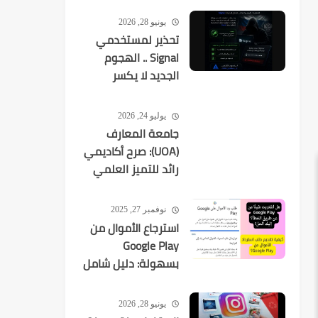
يونيو 28, 2026
تحذير لمستخدمي
Signal .. الهجوم
الجديد لا يكسر
التشفير بل
يستهدفك
يوليو 24, 2026
جامعة المعارف
(UOA): صرح أكاديمي
رائد للتميز العلمي
في العراق
نوفمبر 27, 2025
استرجاع الأموال من
Google Play
بسهولة: دليل شامل
لكل عمليات الشراء
يونيو 28, 2026