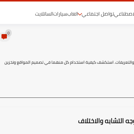
لاصطناعي
تواصل اجتماعي
العاب
سيارات
الساتلايت
0
H وXML من حيث الاستخدامات والتعريفات. استكشف كيفية استخدام كل منهما في تصميم المواقع وتخزين