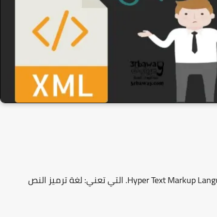
مجموعة أحرف "HTML" هي اختصار لعبارة : Hyper Text Markup Language. التي تعني: لغة ترميز النص