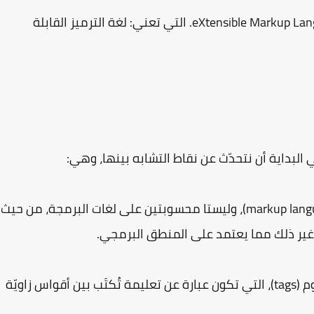
ومجموعة أحرف "XML" هي اختصار لعبارة: eXtensible Markup Languege. التي تعني: لغة الترميز القابلة
ي البداية أن نتحدّث عن نقاط التشابه بينها، وهي:
1- كلتا اللغتين هي لغات ترميز أو توصيف (markup languages)، وليستا محسوبتين على لغات البرمجة، من حيث
 غير ذلك مما يعتمد على المنطق البرمجي.
2- كلتا اللغتين تعتمد بنيتها على استخدام الوسوم (tags)، التي تكون عبارة عن تعليمة تُكتَب بين أقواس زاويّة