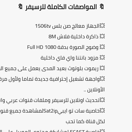
🔖 المواصفات الكاملة للرسيفر 🔖
💥الجهاز معالج صن بلس 1506tv
💥 ذاكرة داخلية فلاش 8M
💥 وضوح الصورة بدقة 1080 Full HD
💥 مزود بانتنا واي فاي داخلية
💥 ريموت بلوتوث بعيد المدى يعمل على جميع ا
💥واجهة تشغيل إحترافية جديدة تماما ولأول مرة
الأونلاين ..
💥تحديث اونلاين للرسيفر وملفات قنوات عربي وا
💥خاصية سات تو ايبيat2ip
لكل قناة كما تحب
💥خاصية ECAST لمشاركة محتوى الموبيل على الرسيفر