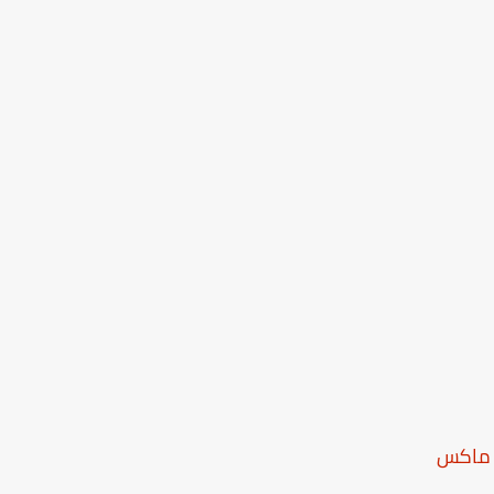
و ماكس