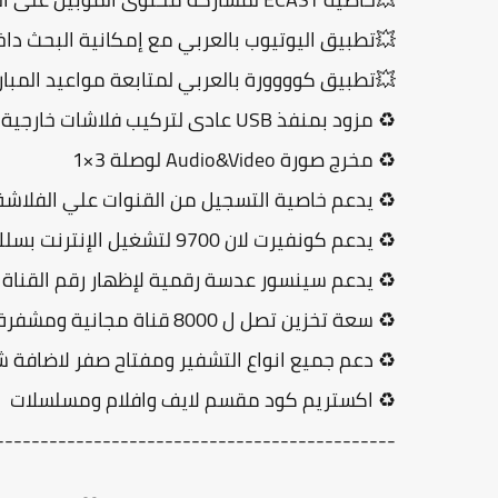
💥تطبيق اليوتيوب بالعربي مع إمكانية البحث دا
💥تطبيق كوووورة بالعربي لمتابعة مواعيد المباري
♻ مزود بمنفذ USB عادى لتركيب فلاشات خارجية لعرض المحتوي الخاص بك
♻ مخرج صورة Audio&Video لوصلة 3×1
♻ يدعم خاصية التسجيل من القنوات علي الفلاشة 
♻ يدعم كونفيرت لان 9700 لتشغيل الإنترنت بسلك مباشر من الراوتر علي الريسيفر
♻ يدعم سينسور عدسة رقمية لإظهار رقم القناة 
♻ سعة تخزين تصل ل 8000 قناة مجانية ومشفرة
♻ دعم جميع انواع التشفير ومفتاح صفر لاضافة 
♻ اكستريم كود مقسم لايف وافلام ومسلسلات
---------------------------------------------