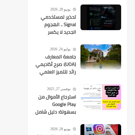
يونيو 28, 2026
تحذير لمستخدمي
Signal .. الهجوم
الجديد لا يكسر
التشفير بل
يستهدفك
يوليو 24, 2026
جامعة المعارف
(UOA): صرح أكاديمي
رائد للتميز العلمي
في العراق
نوفمبر 27, 2025
استرجاع الأموال من
Google Play
بسهولة: دليل شامل
لكل عمليات الشراء
يونيو 28, 2026