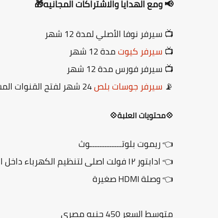
📢 ومع الهدايا والاشتراكات المجانيه🎁
📺 سيرفر نوفا الأصلي لمدة 12 شهر
📺
سيرفر كيوت
مدة 12 شهر
📺 سيرفر فورس مدة 12 شهر
📡
سيرفر جوسات بلص
24 شهر لفتح القنوات المشفرة على معظم الاقمار..
💠محتويات العلبة💠
👈 ريموت بلوتـــــــــــــوث
👈 ادابتور ١٢ فولت اصلى لتنظيم الكهرباء داخل الجهاز
👈 وصلة HDMI صغيرة
متوسط السعر 450 جنيه مصري