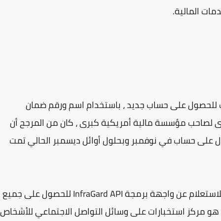
مات المالية.
لب للحصول على حساب جديد ، باستخدام اسم ورقم ضمان
رى لصاحب مؤسسة مالية أمريكية كبرى ، كان من المرجح أن
 ، الهاكر طلب الحصول على حساب في نوفمبر وبحلول أوائل ديسمبر الحالي تمت
استخدم الهاكر برنامج نصي بلغة Python مطور للاستعلام عن واجهة برمجة InfraGard API للحصول على جميع
بيانات المستخدمين ، وأكد USDoD أن " InfraGard هو مركز استخبارات على وسائل التواصل الاجتماعي للأشخاص