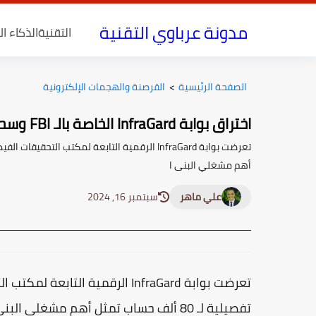
مدونة عرباوي التقنية
التقنية
الذكاء ا
الصفحة الرئيسية
>
القرصنة والهجمات الإلكترونية
اختراق بوابة InfraGard الخاصة بالـ FBI وسحب بيانات 80 ألف عميل
أهم مشغلي البنى ا
علي ماهر
سبتمبر 16, 2024
تعرضت بوابة InfraGard الرقمية ا
تفصيلية لـ 80 ألف حساب تمثل أهم مشغ