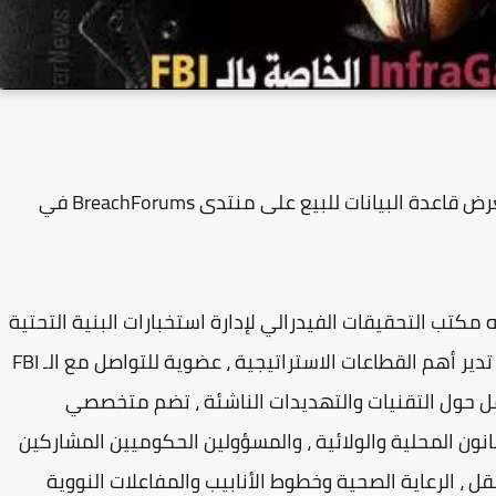
الهاكر الذي يحمل الاسم المستعار USDoD قام بعرض قاعدة البيانات للبيع على منتدى BreachForums في
اصل يديره مكتب التحقيقات الفيدرالي لإدارة استخبارات البنية التحتية
الحرجة ، ويمنح الشركات والهيئات الأمريكية التي تدير أهم القطاعات الاستراتيجية ، عضوية للتواصل مع الـ FBI
ل حول التقنيات والتهديدات الناشئة ، تضم متخصصي
نون المحلية والولائية ، والمسؤولين الحكوميين المشاركين
 ، الرعاية الصحية وخطوط الأنابيب والمفاعلات النووية