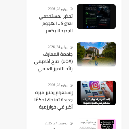
يونيو 28, 2026
تحذير لمستخدمي
Signal .. الهجوم
الجديد لا يكسر
التشفير بل
يستهدفك
يوليو 24, 2026
جامعة المعارف
(UOA): صرح أكاديمي
رائد للتميز العلمي
في العراق
يونيو 28, 2026
إنستغرام يختبر ميزة
جديدة تمنحك تحكمًا
أكبر في خوارزمية
الاقتراحات
نوفمبر 27, 2025