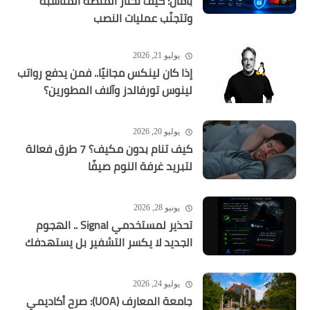
بأمان: كيف تختار المنصة المناسبة
وتتجنّب عمليات النصب
يوليو 21, 2026
إذا كان لينكس مجانيًا.. فمن يدفع رواتب
لينوس تورفالدز وآلاف المطورين؟
يوليو 20, 2026
كيف تنام بدون مكيف؟ 7 طرق فعالة
لتبريد غرفة النوم صيفًا
يونيو 28, 2026
تحذير لمستخدمي Signal .. الهجوم
الجديد لا يكسر التشفير بل يستهدفك
يوليو 24, 2026
جامعة المعارف (UOA): صرح أكاديمي