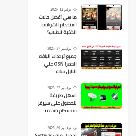
يستهدفك
يوليو 12, 2026
ما هي أفضل حالات
استخدام الهواتف
الذكية للطلاب؟
نوفمبر 27, 2025
جميع ترددات الباقه
الحمرا OSN علي
النايل سات
نوفمبر 27, 2025
اسهل طريقة
للحصول على سيرفر
سيسكام cccam
لمدة 10 ايام مجانآ
نوفمبر 30, 2025
تحميل ملف Settings