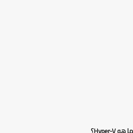
 Hyper-V؟