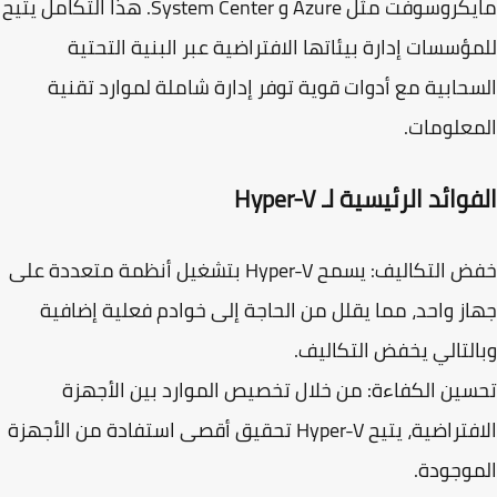
يكروسوفت مثل
Azure
و
System Center
. هذا التكامل يتيح
ؤسسات إدارة بيئاتها الافتراضية عبر البنية التحتية
حابية مع أدوات قوية توفر إدارة شاملة لموارد تقنية
علومات.
وائد الرئيسية لـ Hyper-V
ض التكاليف
: يسمح Hyper-V بتشغيل أنظمة متعددة على
ز واحد، مما يقلل من الحاجة إلى خوادم فعلية إضافية
لتالي يخفض التكاليف.
ين الكفاءة
: من خلال تخصيص الموارد بين الأجهزة
الافتراضية، يتيح Hyper-V تحقيق أقصى استفادة من الأجهزة
وجودة.