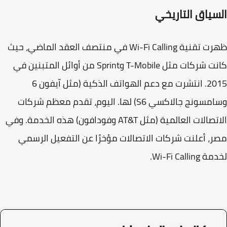
سياق التاريخي
ظهرت تقنية Wi-Fi Calling في منتصف العقد الماضي، حيث
كانت شركات مثل T-Mobile وSprint من أوائل المتبنين في
2015. انتشرت مع دعم الهواتف الذكية (مثل آيفون 6
وسامسونج جالاكسي S6) لها. اليوم، تقدم معظم شركات
لات العالمية (مثل AT&T وفودافون) هذه الخدمة.
وفي
، أعلنت شركات الاتصالات مؤخرًا عن التفعيل الرسمي
Wi-Fi Callin
.