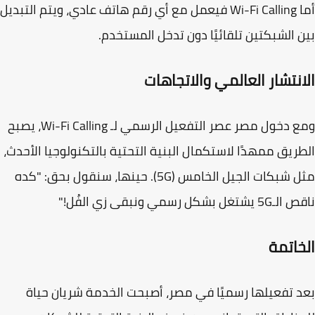
أما Wi-Fi Calling فيعمل مع أي رقم هاتف عادي، ويتم التبديل
 الشبكتين
تلقائيًا
دون تدخل المستخدم.
انتشار العالمي والاتجاهات
ومع دخول مصر عصر التفعيل الرسمي لـ Wi-Fi Calling، يصبح
ريق ممهدًا لاستكمال البنية التحتية بالتكنولوجيا الأحدث،
بكات الجيل الخامس (5G). حينها، سنقول بحق:
"كده
تغل بشكل رسمي ونبقى زي الفُل!"
خاتمة
 تفعيلها رسميًا في مصر، أصبحت الخدمة شريان حياة