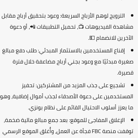
الترويج لوهم الأرباح السريعة:
وعود بتحقيق أرباح مقابل
شاهدة الفيديوهات 📺، تحميل التطبيقات 📲، أو دعوة
لآخرين للانضمام 💵.
إقناع المستخدمين بالاستثمار المبدئي:
طلب دفع مبالغ
غيرة مبدئيًا مع وعود بجني أرباح مضاعفة خلال فترة
صيرة.
تشجيع على جذب المزيد من المشتركين:
تحفيز
لمستخدمين على دعوة الأصدقاء لجذب أموال إضافية، وهو
ا يعزز أسلوب الاحتيال القائم على
نظام بونزي
.
الإغلاق المفاجئ للموقع:
بعد جمع مبالغ مالية ضخمة،
توقفت منصة FBC فجأة عن العمل، وأُغلق الموقع الرسمي