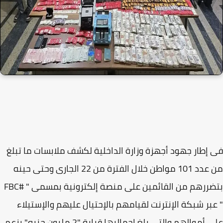
إطار جهود أجهزة وزارة الداخلية لكشف ملابسات ما تبلغ
من عدد 101 مواطن خلال الفترة من 22 الجارى وحتى حينه
بتضررهم من القائمين على منصة إلكترونية بمسمى " #FBC
بر شبكة الإنترنت لقيامهم بالإحتيال عليهم والإستيلاء
على أموالهم والتى بلغ إجماليها قرابة "2 مليون جنيه" بزعم