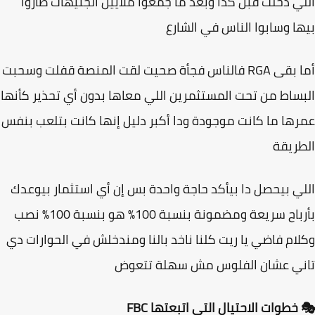
ي دخلت قبل كدا وبعد ما جمعوا ملايين الجنيهات طاروا
ا وسابوا الناس في الشارع
أما بقى RGA فالناس فجأة صحيت لقت المنصة قفلت وسحبت
ساط من تحت المستثمرين اللي معاها بدون أي تحذير كأنها
ها ما كانت موجودة ودا أكبر دليل إنها كانت بتلعب بنفس
ريقة
ي بيحصل دا بيأكد حاجة واحدة بس إن أي استثمار بيوعدك
بأرباح سريعة ومضمونة بنسبة 100% هو بنسبة 100% نصب
ام فاضي يا ريت كلنا ناخد بالنا ومندخلش في الحوارات دي
ني عشان الفلوس مش سهلة تتعوض
خطوات الاحتيال التي اتبعتها FBC