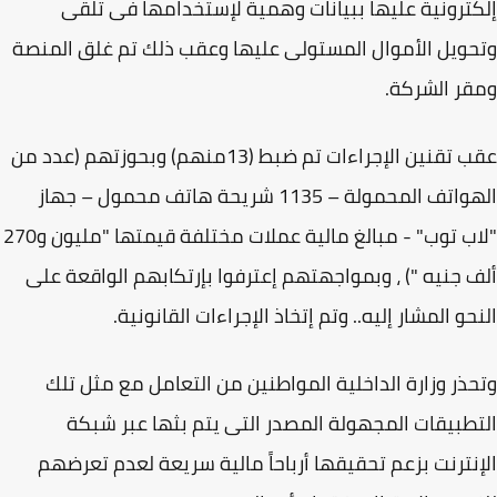
ترونية عليها ببيانات وهمية لإستخدامها فى تلقى
ويل الأموال المستولى عليها وعقب ذلك تم غلق المنصة
ر الشركة.
عقب تقنين الإجراءات تم ضبط (13منهم) وبحوزتهم (عدد من
الهواتف المحمولة – 1135 شريحة هاتف محمول – جهاز
"لاب توب" - مبالغ مالية عملات مختلفة قيمتها "مليون و270
 جنيه ") ، وبمواجهتهم إعترفوا بإرتكابهم الواقعة على
حو المشار إليه.. وتم إتخاذ الإجراءات القانونية.
ذر وزارة الداخلية المواطنين من التعامل مع مثل تلك
طبيقات المجهولة المصدر التى يتم بثها عبر شبكة
نترنت بزعم تحقيقها أرباحاً مالية سريعة لعدم تعرضهم