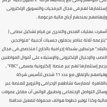
ثمارها لهم فى مجال البرمجيات والتسويق الإلكترونى
هامهم بمنحهم أرباح مالية مزعومة .
رت عمليات الفحص والتحرى عن قيام تشكيل عصابى (
زعمه ثلاثة عناصر يحملون جنسيات أجنبية "متواجدين
بلاد" مرتبطين بشبكة إجرامية بالخارج ) متخصص فى مجال
صب والإحتيال الإلكترونى والإستيلاء على أموال المواطنين
بزعم إستثمارها لهم عبر منصة إلكترونية بمسمى "FBC" ،
وقيامهم بالإتفاق مع عدد 11 شخص لتأسيس شركة
قاهرة لممارسة نشاطهم الإجرامى والترويج للمنصة عبر
ئل التواصل الإجتماعى وتطبيق الواتس آب مقابل عمولات
ية وكذا توفير خطوط هواتف محمولة لتفعيل محافظ