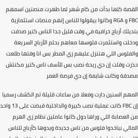
صة كلها بدأت من كام شهر لما ظهرت منصتين اسمهم
FBC و RGA وكانوا بيقولوا للناس إنهم منصات استثمارية
يلك أرباح خرافية في وقت قليل جدا الناس كتير صدقت
لت واستثمرت فلوسها معاهم بحلم الأرباح السريعة
فلوس اللي هتنزل عليهم زي المطر بس انا وقتها طلعت
ت وقلت إن دي ريحة نصب بس للأسف ناس كتير مكنتش
قة وكانت شايفة إن دي فرصة العمر
هم السنين دارت وفعلا من ساعات قليلة تم الكشف رسميا
إن FBC كانت عملية نصب كبيرة والداخلية قبضت على 13 واحد
العصابة اللي وراها دول كانوا عاملين نظام زي الهرم
الي بياخدوا فلوس من ناس جديدة ويدوها كأرباح للناس