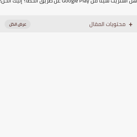
يت شيئًا من Google Play عن طريق الخطأ؟ إليك الحل!
محتويات المقال