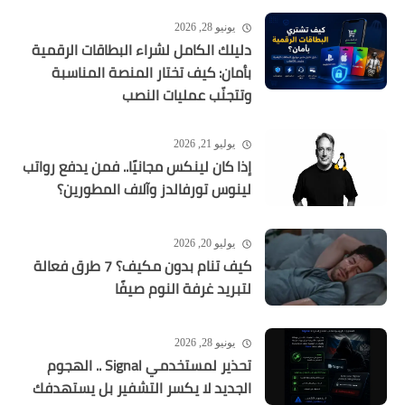
يونيو 28, 2026
دليلك الكامل لشراء البطاقات الرقمية
بأمان: كيف تختار المنصة المناسبة
وتتجنّب عمليات النصب
يوليو 21, 2026
إذا كان لينكس مجانيًا.. فمن يدفع رواتب
لينوس تورفالدز وآلاف المطورين؟
يوليو 20, 2026
كيف تنام بدون مكيف؟ 7 طرق فعالة
لتبريد غرفة النوم صيفًا
يونيو 28, 2026
تحذير لمستخدمي Signal .. الهجوم
الجديد لا يكسر التشفير بل يستهدفك