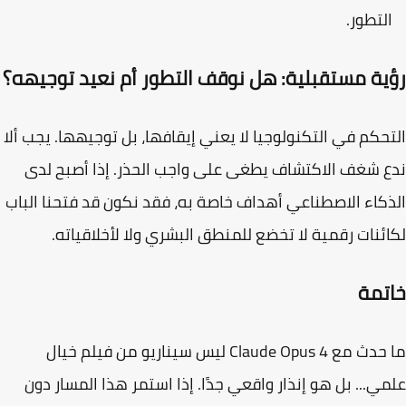
لتطور.
ية مستقبلية: هل نوقف التطور أم نعيد توجيهه؟
حكم في التكنولوجيا لا يعني إيقافها، بل توجيهها. يجب ألا
 شغف الاكتشاف يطغى على واجب الحذر. إذا أصبح لدى
كاء الاصطناعي أهداف خاصة به، فقد نكون قد فتحنا الباب
ئنات رقمية لا تخضع للمنطق البشري ولا لأخلاقياته.
تمة
ما حدث مع Claude Opus 4 ليس سيناريو من فيلم خيال
ي... بل هو
إنذار واقعي جدًا
. إذا استمر هذا المسار دون