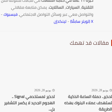
خبرة 11 عامًا في كتابة المقالات
في مجالات متنوعة مثل
التقنية
،
السيارات
،
الساتلايت
. يمكن متابعة مقالاتي
والتواصل معي عبر وسائل التواصل الاجتماعي.
فيسبوك
-
X (تويتر سابقًا)
-
لينكدإن
قالات قد تهمك
نيو 28, 2026
يونيو 28, 2026
ير.. حملة الساعة الذكية
تحذير لمستخدمي Signal ..
هدف عملاء البنوك بهذه
الهجوم الجديد لا يكسر التشفير
ريقة
بل...