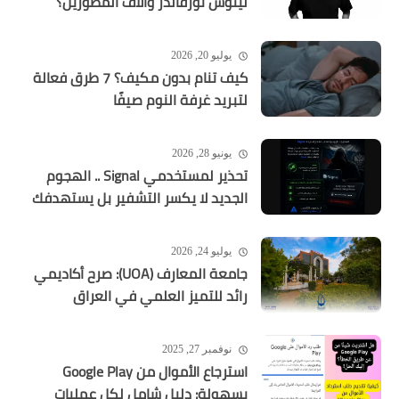
لينوس تورفالدز وآلاف المطورين؟
يوليو 20, 2026
كيف تنام بدون مكيف؟ 7 طرق فعالة
لتبريد غرفة النوم صيفًا
يونيو 28, 2026
تحذير لمستخدمي Signal .. الهجوم
الجديد لا يكسر التشفير بل يستهدفك
يوليو 24, 2026
جامعة المعارف (UOA): صرح أكاديمي
رائد للتميز العلمي في العراق
نوفمبر 27, 2025
استرجاع الأموال من Google Play
بسهولة: دليل شامل لكل عمليات