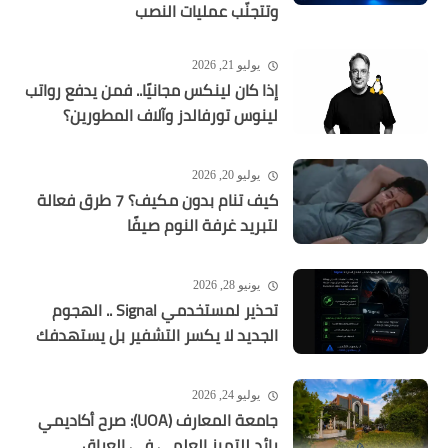
وتتجنّب عمليات النصب
يوليو 21, 2026
إذا كان لينكس مجانيًا.. فمن يدفع رواتب
لينوس تورفالدز وآلاف المطورين؟
يوليو 20, 2026
كيف تنام بدون مكيف؟ 7 طرق فعالة
لتبريد غرفة النوم صيفًا
يونيو 28, 2026
تحذير لمستخدمي Signal .. الهجوم
الجديد لا يكسر التشفير بل يستهدفك
يوليو 24, 2026
جامعة المعارف (UOA): صرح أكاديمي
رائد للتميز العلمي في العراق