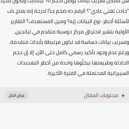
هل ممكن تسريب بيانات يوصل لحجم 10 بيتابايت ويكون مجرد
دث تقني عادي”؟ الرقم ده ضخم جدًا لدرجة إنه يفتح باب
ئلة أخطر: نوع البيانات إيه؟ ومين المستهدف؟ التقارير
ولية بتشير لاختراق مركز حوسبة متقدم في تيانجين،
ريب بيانات حساسة قد تكون مرتبطة بأبحاث متقدمة.
م عدم وجود تأكيد رسمي كامل حتى الآن، إلا إن حجم
ادثة وطبيعتها بيخلّوها واحدة من أخطر التهديدات
يبرانية المحتملة في الفترة الأخيرة.
محتويات المقال