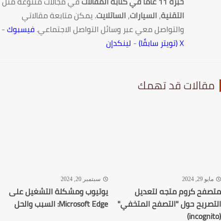
خبرة 11 عامًا في كتابة المقالات
في مجالات متنوعة مثل
التقنية
،
السيارات
،
الساتلايت
. يمكن متابعة مقالاتي
والتواصل معي عبر وسائل التواصل الاجتماعي.
فيسبوك
-
X (تويتر سابقًا)
-
لينكدإن
قالات قد تهمك
يو 29, 2024
سبتمبر 20, 2024
فح كروم متجه لتعديل
يوتيوب ومشكلة التشغيل على
صريح حول "التصفح المتخفي"
Microsoft Edge: السبب والحل