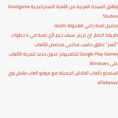
إطلاق النسخة العربية من اللعبة الاستراتيجية Goodgame
Stud
يل لعبة راعي الهجولة كاملة
قة احضار اي ترينر، سيف جيم لأي لعبة في 4 خطوات
يسر” تطلق حاسب مكتبي مخصص للألعاب
Google Play Games للكمبيوتر: تحول جديد لتجربة الألعاب
Windo
متع بألعاب الفلاش الجميلة مع موقع العاب فلاش وي
al3aby