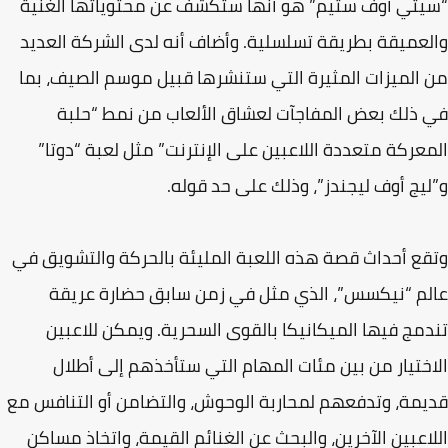
تي أوف ستيم” هو أنها ستكشف عن محتوياتها الغنية
عميقة بطريقة تسلسلية. وأضاف أنه لدى الشركة العديد
الميزات المثيرة التي ستنشرها قبيل موسم الصيف، بما
ذلك بعض المفاجآت لعشاق الألعاب من نمط “حلبة
عركة متعددة اللاعبين على الإنترنت” مثل لعبة “دوتا”
يج أوف ليجندز”، وذلك على حد قوله.
ع أحداث قصة هذه اللعبة المليئة بالحركة والتشويق في
م “نيكسس”، الذي مثل في زمن سابق حضارة عريقة
مج فيها الميكانيكا بالقوى السحرية. ويمكن للاعبين
ختيار من بين مئات المهام التي ستأخذهم إلى أطلال
مة، وتدفعهم لمحاربة الوحوش، والتضامن أو التنافس مع
اعبين الآخرين، والبحث عن الغنائم القيمة، واتخاذ مساكن