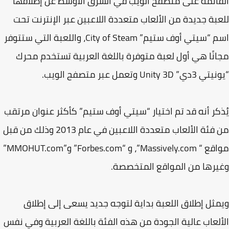
ائمة على متصفح الويب في الشرق الأوسط عن إطلاقها
بة جديدة من الألعاب متعددة اللاعبين عبر الإنترنت تحت
اسم “سيتي أوف ستيم” City of Steam، واللعبة التي ستتوفر
نًا هي أول لعبة متوفرة باللغة العربية تستخدم محرك
Unity 3D وتعمل عبر متصفح الويب.
كر أنه قد تم اختيار “سيتي أوف ستيم” كأكثر عنوان مرتقب
من فئة الألعاب متعددة اللاعبين في عام 2013 وذلك من قبل
مواقع “ Massively.com”، و “Forbes.com” و”MMOHUT.com”
رها من المواقع المتخصصة.
ثل إطلاق اللعبة بداية لتوجه جديد يسعى إلى إطلاق
لعاب عالية الجودة من هذه الفئة باللغة العربية وفي نفس