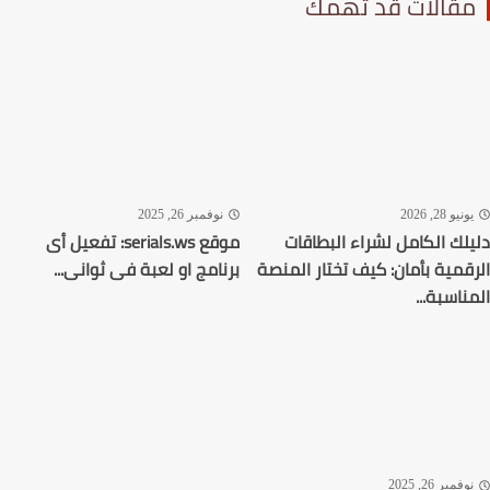
قالات قد تهمك
نيو 28, 2026
نوفمبر 26, 2025
لك الكامل لشراء البطاقات
موقع serials.ws: تفعيل أى
قمية بأمان: كيف تختار المنصة
برنامج او لعبة فى ثوانى...
ناسبة...
فمبر 26, 2025