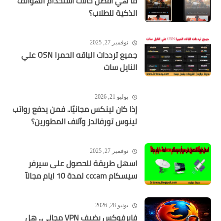
ما هي أفضل حالات استخدام الهواتف
الذكية للطلاب؟
نوفمبر 27, 2025
جميع ترددات الباقه الحمرا OSN علي
النايل سات
يوليو 21, 2026
إذا كان لينكس مجانيًا.. فمن يدفع رواتب
لينوس تورفالدز وآلاف المطورين؟
نوفمبر 27, 2025
اسهل طريقة للحصول على سيرفر
سيسكام cccam لمدة 10 ايام مجانآ
يونيو 28, 2026
فايرفوكس يضيف VPN مجاني.. هل