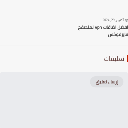
توبر 29, 2024
افضل اضافات vpn لمتصفح
رفوكس
عليقات
إرسال تعليق