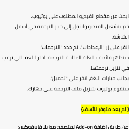
ث عن مقطع الفيديو المطلوب على يوتيوب.
بتشغيل الفيديو وانتقِل إلى خيار الترجمة في أسفل
اشة.
ر على زر "الإعدادات"، ثم حدد "الترجمات".
هر قائمة باللغات المتاحة للترجمة. اختر اللغة التي ترغب
تنزيل ترجمتها.
نب خيارات اللغة، انقر على "تحميل".
وم يوتيوب بتنزيل ملف الترجمة على جهازك.
م يعد متوفر للأسف}
 إضافة Add-on لمتصفح موزيلا فايرفوكس: