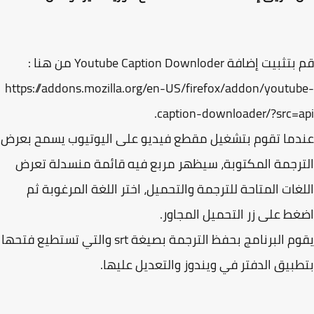
قم بتثبيت إضافة Youtube Caption Downloder من هنا :
https://addons.mozilla.org/en-US/firefox/addon/youtu
caption-downloader/?src=a
ما تقوم بتشغيل مقطع فيديو على اليوتيوب يسمح بعرض
رجمة المكتوبة، سيظهر مربع فيه قائمة منسدلة تعرض
غات المتاحة للترجمة والتحميل، اختر اللغة المرغوبة ثم
ط على زر التحميل المجاور.
يقوم البرنامج بحفظ الترجمة بصيغة srt والتي تستطيع فتحها
بيق الدفتر في ويندوز والتعديل عليها.