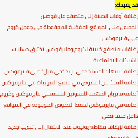
يفيدك:
فة أوقات الصلاة إلى متصفح فايرفوكس
صول على المواقع المفضلة المحفوظة في جوجل كروم
ى فايرفوكس
فات متصفح خبيثة لكروم وفايرفوكس تخترق حسابات
بكات الاجتماعية
فة تنبيهات لمستخدمي بريد “جي ميل” على فايرفوكس
فة للبحث عن النصوص في جميع التبويبات في فايرفوكس
فة فايرباج المهمة للمدونين لمتصفحي فايرفوكس وكروم
فة في فايرفوكس لحفظ النصوص الموجودة في المواقع
خل ملف نصّي
فة لإيقاف مقاطع يوتيوب عند الانتقال إلى تبويب جديد
 فايرفوكس