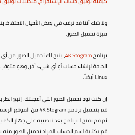
كيفية توثيق حساب الإنستقرام، متطلبات توثيق ح
ولا شك أننا قد نرغب في بعض الأحيان الاحتفاظ بن
ميزة تحميل الصور.
برنامج
4K Stogram
، يتيح لك تحميل الصور من أي
Linux أيضاً.
إن كنت تود تحميل الصور التي أعجبتك، إتبع الطري
قم بتحميل برنامج 4K Stogram من الموقع الرسمي له بالنقر على Get 4K Stogram.
ثم قم بفتح البرنامج بعد تنصيبه على جهاز الكمبي
قم بكتابة اسم الحساب المراد تحميل الصور منه بدون إشارة “@”، ثم 