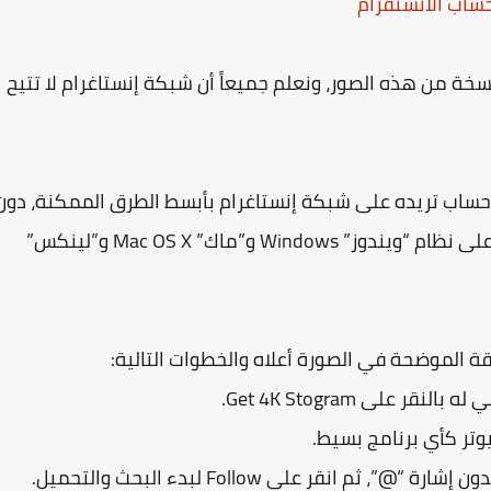
ساب الانستقرام
سخة من هذه الصور، ونعلم جميعاً أن شبكة إنستاغرام لا تتيح
 حساب تريده على شبكة إنستاغرام بأبسط الطرق الممكنة، دون
الحاجة لإنشاء حساب أو أي شيء آخر، وهو متوفر على نظام “ويندوز” Windows و”ماك” Mac OS X و”لينكس”
قة الموضحة في الصورة أعلاه والخطوات التالية:
وتر كأي برنامج بسيط.
انقر على Follow لبدء البحث والتحميل.