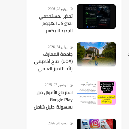
يونيو 28, 2026
تحذير لمستخدمي
Signal .. الهجوم
الجديد لا يكسر
التشفير بل
يستهدفك
يوليو 24, 2026
جامعة المعارف
(UOA): صرح أكاديمي
رائد للتميز العلمي
في العراق
نوفمبر 27, 2025
استرجاع الأموال من
Google Play
بسهولة: دليل شامل
لكل عمليات الشراء
يونيو 28, 2026