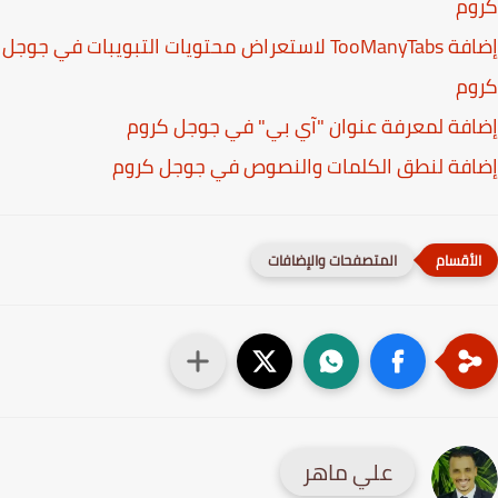
وم
إضافة TooManyTabs لاستعراض محتويات التبويبات في جوجل
وم
فة لمعرفة عنوان "آي بي" في جوجل كروم
فة لنطق الكلمات والنصوص في جوجل كروم
المتصفحات والإضافات
علي ماهر