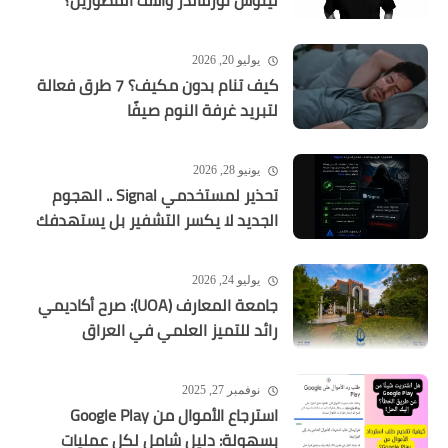
لينوس تورفالدز وآلاف المطورين؟
يوليو 20, 2026
كيف تنام بدون مكيف؟ 7 طرق فعالة
لتبريد غرفة النوم صيفًا
يونيو 28, 2026
تحذير لمستخدمي Signal .. الهجوم
الجديد لا يكسر التشفير بل يستهدفك
يوليو 24, 2026
جامعة المعارف (UOA): صرح أكاديمي
رائد للتميز العلمي في العراق
نوفمبر 27, 2025
استرجاع الأموال من Google Play
بسهولة: دليل شامل لكل عمليات