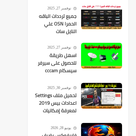
نوفمبر 27, 2025
جميع ترددات الباقه
الحمرا OSN علي
النايل سات
نوفمبر 27, 2025
اسهل طريقة
للحصول على سيرفر
سيسكام cccam
لمدة 10 ايام مجانآ
نوفمبر 30, 2025
تحميل ملف Settings
اعدادات بيس 2019
لمعرفة إمكانيات
تشغيل اللعبة
يونيو 28, 2026
فايرفوكس يضيف