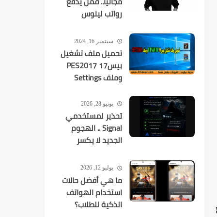
مجانيًا.. فمن يدفع
رواتب لينوس
تورفالدز وآلاف
المطورين؟
سبتمبر 16, 2024
تحميل ملف تشغيل
بيس17 PES2017
وملف Settings
يونيو 28, 2026
تحذير لمستخدمي
Signal .. الهجوم
الجديد لا يكسر
التشفير بل
يستهدفك
يوليو 12, 2026
ما هي أفضل حالات
استخدام الهواتف
الذكية للطلاب؟