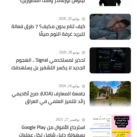
لينوس تورفالدز وآلاف المطورين؟
يوليو 20, 2026
كيف تنام بدون مكيف؟ 7 طرق فعالة
لتبريد غرفة النوم صيفًا
يونيو 28, 2026
تحذير لمستخدمي Signal .. الهجوم
الجديد لا يكسر التشفير بل يستهدفك
يوليو 24, 2026
جامعة المعارف (UOA): صرح أكاديمي
رائد للتميز العلمي في العراق
نوفمبر 27, 2025
استرجاع الأموال من Google Play
بسهولة: دليل شامل لكل عمليات