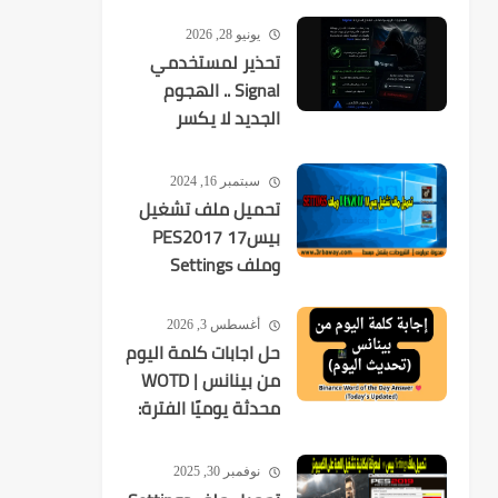
يونيو 28, 2026
تحذير لمستخدمي
Signal .. الهجوم
الجديد لا يكسر
التشفير بل
يستهدفك
سبتمبر 16, 2024
تحميل ملف تشغيل
بيس17 PES2017
وملف Settings
أغسطس 3, 2026
حل اجابات كلمة اليوم
من بينانس | WOTD
محدثة يوميًا الفترة:
2026-08-03 إلى
2026-08-09
نوفمبر 30, 2025