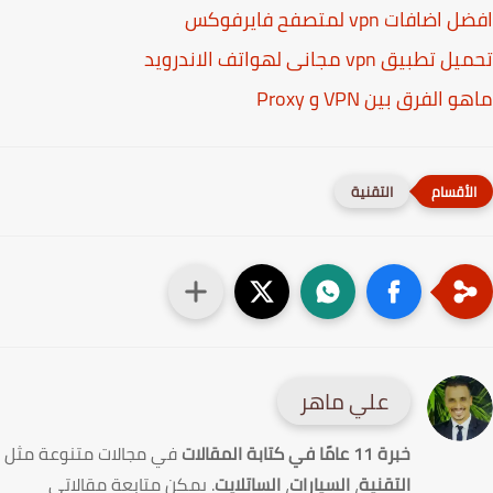
ضافات vpn لمتصفح فايرفوكس
طبيق vpn مجانى لهواتف الاندرويد‏
 الفرق بين VPN و Proxy
التقنية
علي ماهر
خبرة 11 عامًا في كتابة المقالات
في مجالات متنوعة مثل
التقنية
،
السيارات
،
الساتلايت
. يمكن متابعة مقالاتي