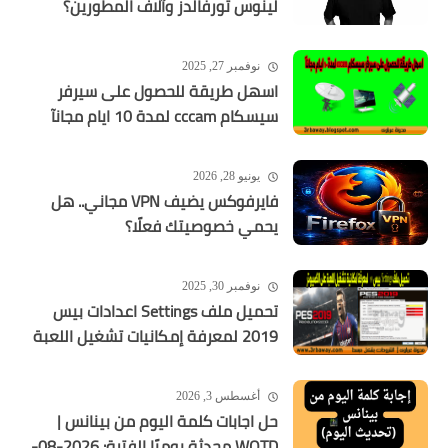
لينوس تورفالدز وآلاف المطورين؟
نوفمبر 27, 2025
اسهل طريقة للحصول على سيرفر
سيسكام cccam لمدة 10 ايام مجانآ
يونيو 28, 2026
فايرفوكس يضيف VPN مجاني.. هل
يحمي خصوصيتك فعلًا؟
نوفمبر 30, 2025
تحميل ملف Settings اعدادات بيس
2019 لمعرفة إمكانيات تشغيل اللعبة
أغسطس 3, 2026
حل اجابات كلمة اليوم من بينانس |
WOTD محدثة يوميًا الفترة: 2026-08-