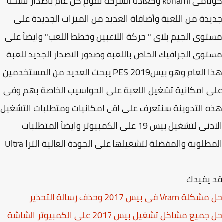
كونامى konami وكعادة الشركة تقوم كل عام بأصدار نسخة
دة من اللعبة وأضافاة العديد من الميزات الجديدة على
وى الجيم بلاى " حركة اللاعبين وخطط اللعب" وايضآ على
وى الجرافيك الخاص باللعبة وصدور الاصدار الجديد للعبة
هذا العام وهو بيس2019 PES يبحث العديد من المستخدمين
 امكانية تشغيل اللعبة على الحواسيب الخاصة بهم وفى
 التدوينة سنتعرف على اقل امكانيات ومتطلبات التشغيل
الادنى لتشغيل بيس 19 على الكمبيوتر وايضآ المتطلبات
طلوبة والمفضلة لتشغيلها على الجودة العالية الترا Ultra
 يفيدك
Vra فى بيس 2017 وحذف رسالة التحذير
حل جميع مشاكل تشغيل بيس 2017 على الكمبيوتر الشاشة