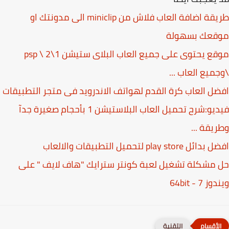
طريقة اضافة العاب فلاش من miniclip الى مدونتك او
قعك بسهولة
موقع يحتوى على جميع العاب البلاى ستيشن 1\2 \ psp
ميع العاب ...
ل العاب كرة القدم لهواتف الاندرويد فى متجر التطبيقات
فيديو:شرح تحميل العاب البلاستيشن 1 بأحجام صغيرة جدآ
يقة ...
 play store لتحميل التطبيقات والالعاب
مشكلة تشغيل لعبة كونتر سترايك "هاف لايف " على
 7 - 64bit
التقنية