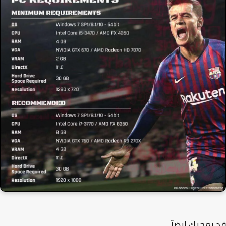
يعجبك ايضآ