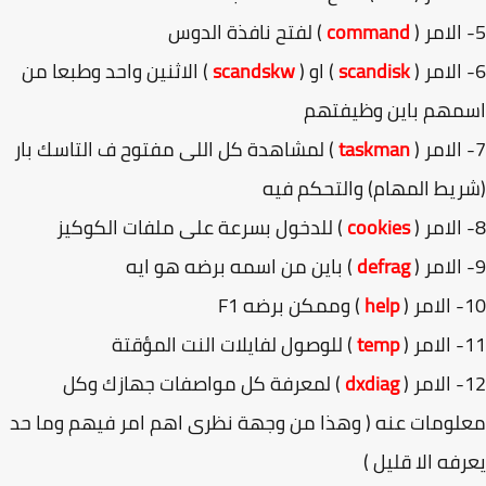
command
) لفتح نافذة الدوس
scandisk
) او (
scandskw
) الاثنين واحد وطبعا من
مهم باين وظيفتهم
taskman
) لمشاهدة كل اللى مفتوح ف التاسك بار
يط المهام) والتحكم فيه
cookies
) للدخول بسرعة على ملفات الكوكيز
defrag
) باين من اسمه برضه هو ايه
(
help
) وممكن برضه F1
(
temp
) للوصول لفايلات النت المؤقتة
(
dxdiag
) لمعرفة كل مواصفات جهازك وكل
ومات عنه ( وهذا من وجهة نظرى اهم امر فيهم وما حد
فه الا قليل )