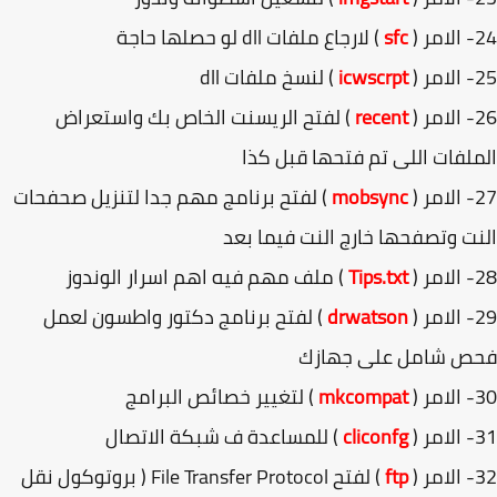
(
sfc
) لارجاع ملفات dll لو حصلها حاجة
(
icwscrpt
) لنسخ ملفات dll
(
recent
) لفتح الريسنت الخاص بك واستعراض
لفات اللى تم فتحها قبل كذا
(
mobsync
) لفتح برنامج مهم جدا لتنزيل صحفحات
ت وتصفحها خارج النت فيما بعد
(
Tips.txt
) ملف مهم فيه اهم اسرار الوندوز
(
drwatson
) لفتح برنامج دكتور واطسون لعمل
ص شامل على جهازك
(
mkcompat
) لتغيير خصائص البرامج
(
cliconfg
) للمساعدة ف شبكة الاتصال
(
ftp
) لفتح File Transfer Protocol ( بروتوكول نقل