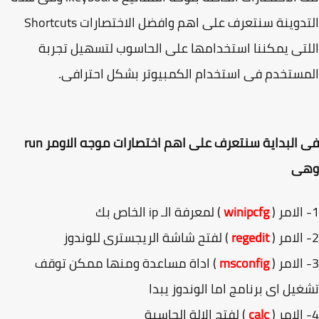
التدوينة سنتعرف على اهم وافضل الاختصارات Shortcuts
تى يمكننا استخدامها على الحاسوب لتسهيل تجربة
ستخدم فى استخدام الكمبيوتر بشكل احترافى.
فى البداية سنتعرف على اهم اختصارات موجه الاومر run
ى
winipcfg
) لمعرفة الـ ip الخاص بك
regedit
) لفتح شاشة الريجسترى للوندوز
msconfig
) اداة مساعدة ومنها ممكن توقف
يل اى برنامج اما الوندوز يبدا
calc
) لفتح الالة الحاسبة