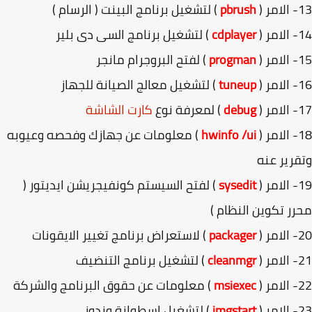
(
pbrush
) لتشغيل برنامج البينت ( الرسام )
(
cdplayer
) لتشغيل برنامج السى دى بلير
(
progman
) لفتح البروجرام مانجر
(
tuneup
) لتشغيل معالج الصيانة للجهاز
(
debug
) لمعرفة نوع
كارت الشاشة
(
hwinfo /ui
) معلومات عن جهازك وفحصه وعيوبه
رير عنه
(
sysedit
) لفتح السيستم كونفيجريشن ايديتور (
ر تكوين النظام )
(
packager
) لاستعراض برنامج تغيير الايقونات
(
cleanmgr
) لتشغيل برنامج التنضيف
(
msiexec
) معلومات عن حقوق البرنامج والشركة
(
imgstart
) لتشغيل اسطوانة وندوز