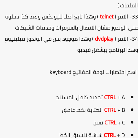
لفات )
(
telnet
) وهذا تابع اصلا لليونكس وبعد كذا دخلوه
 الوندوز عشان الاتصال بالسرفرات وخدمات الشبكات
(
dvdplay
) وهذا موجود بس في الوندوز ميلينيوم
ا لبرنامج بيشغل فيديو
 اختصارات لوحة المفاتيح keyboard
+ A تحديد كامل المستند
CTRL
+ B الكتابة بخط غامق
CTRL
+ C نسخ
CTRL
+ D شاشة تنسيق الخط
CTRL