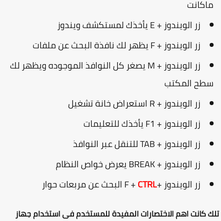
اكانت
زر الويندوز + E يأخذك لمستكشف ويندوز
زر الويندوز + F يظهر لك نافذة البحث عن ملفات
زر الويندوز + M يصغر كل النوافذ الموجوده ويظهر لك
طح المكتب
زر الويندوز + R استعراض خانة تشغيل
زر الويندوز + F1 يأخذك للتعليمات
زر الويندوز + TAB للتنقل عبر النوافذ
زر الويندوز + BREAK يعرض خواص النظام
زر الويندوز +F +
CTRL
البحث عن مربعات حوار
 كانت اهم الاختصارات المفيدة للمستخدم فى استخدام جهاز