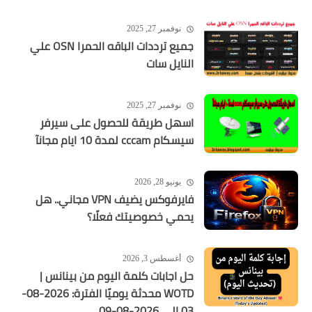
نوفمبر 27, 2025
جميع ترددات الباقه الحمرا OSN علي
النايل سات
نوفمبر 27, 2025
اسهل طريقة للحصول على سيرفر
سيسكام cccam لمدة 10 ايام مجانآ
يونيو 28, 2026
فايرفوكس يضيف VPN مجاني.. هل
يحمي خصوصيتك فعلًا؟
أغسطس 3, 2026
حل اجابات كلمة اليوم من بينانس |
WOTD محدثة يوميًا الفترة: 2026-08-
03 إلى 2026-08-09