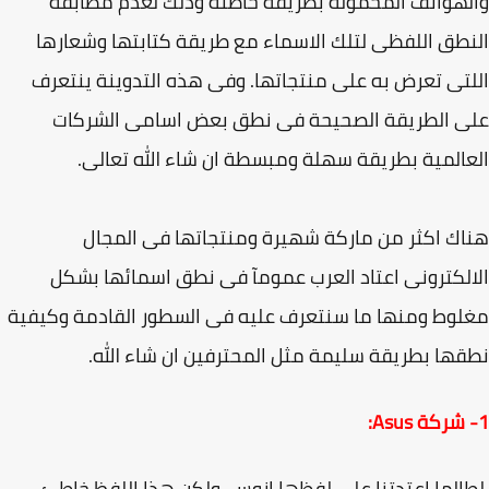
هواتف المحمولة بطريقة خاطئة وذلك لعدم مطابقة
طق اللفظى لتلك الاسماء مع طريقة كتابتها وشعارها
تى تعرض به على منتجاتها. وفى هذه التدوينة ينتعرف
ى الطريقة الصحيحة فى نطق بعض اسامى الشركات
المية بطريقة سهلة ومبسطة ان شاء الله تعالى.
ك اكثر من ماركة شهيرة ومنتجاتها فى المجال
لكترونى اعتاد العرب عمومآ فى نطق اسمائها بشكل
وط ومنها ما سنتعرف عليه فى السطور القادمة وكيفية
ها بطريقة سليمة مثل المحترفين ان شاء الله.
لما اعتدتنا على لفظها ازوس، ولكن هذا اللفظ خاطئ،