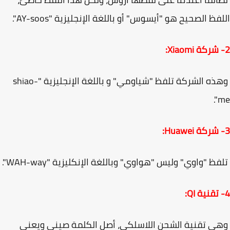
فظ الصحيح هو "أيسوس" أو باللغة الإنجليزية "AY-soos".
وهذه الشركة تلفظ "شياومي" و باللغة الإنجليزية "shiao-
m
ظ "واوي" وليس "هواوي" وباللغة الإنكليزية "WAH-way".
 تقنية الشحن اللاسلكي، أصل الكلمة صيني ويعني