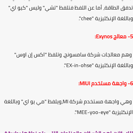
ق الطاقة، أما عن اللفظ فتلفظ "تشي" وليس "كيو اي"
لغة الإنكليزية "chee".
م معالجات شركة سامسونج، وتلفظ "اكس إن اوس"
غة الإنكليزية "EX-in-ohse".
وهي واجهة مستخدم شركة MI،ويلفظ "مي يو اي" وباللغة
يزية "MEE-yoo-eye".