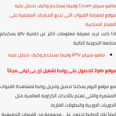
ر Cccam وفيما يستخدم وكيف نحصل عليه
ع لمعرفة القنوات التى تذيع المباريات المشفرة على
قمار الصناعية
اذا كنت تريد معرفة معلومات اكثر عن خاصية IpTv يمكنكم
بعة التدوينة التالية
ماهو سيرفر IPTV وفيما يستخدم وكيف نحصل عليه
ى روابط تشغيل اى بى تيفى مجانآ
موقع اليوم يمكننا تحميل وتنزيل روابط لمشاهدة القنوات
شفرة واللتى تهتم بالأحداث الكراوية العالمية مثل
وريات الاوربية والبطولات القارية.
آ تلك الروابط تحتوى على مجموعة من القنوات الترفيهية