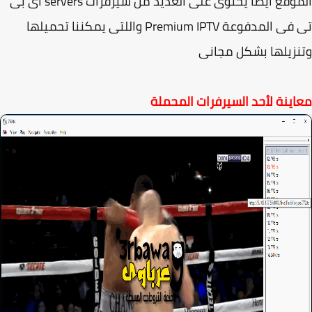
الموقع ايضآ يحتوى على العديد من سيرفرات servers اى بى
تى فى المدفوعة Premium IPTV واللتى يمكننا تحميلها
زيلها بشكل مجانى
ينة لأحد السيرفرات المحملة