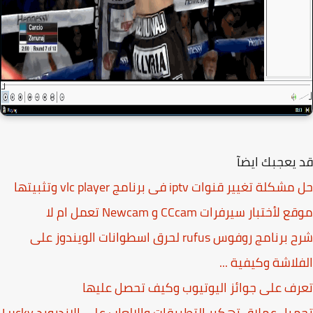
يعجبك ايضآ
لة تغيير قنوات iptv فى برنامج vlc player وتثبيتها
لأختبار سيرفرات CCcam و Newcam تعمل ام لا
شرح برنامج روفوس rufus لحرق اسطوانات الويندوز على
لاشة وكيفية ...
ف على جوائز اليوتيوب وكيف تحصل عليها
تحميل عملاق تهكير التطبيقات والالعاب على الاندرويد Lucky