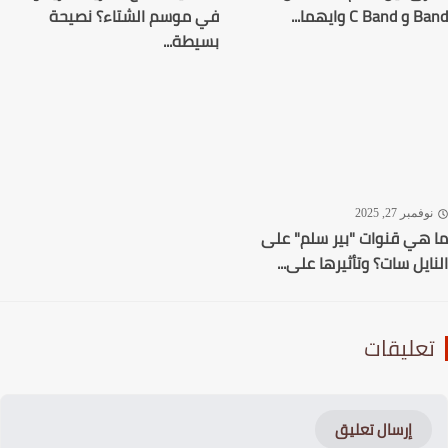
C وايهما...
في موسم الشتاء؟ نصيحة
بسيطة...
فمبر 27, 2025
هي قنوات "بير سلم" على
ايل سات؟ وتأثيرها على...
عليقات
إرسال تعليق