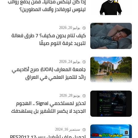
إذا كان لينكس مجانيًا.. فمن يدفع رواتب
لينوس تورفالدز وآلاف المطورين؟
يوليو 20, 2026
كيف تنام بدون مكيف؟ 7 طرق فعالة
لتبريد غرفة النوم صيفًا
يوليو 24, 2026
جامعة المعارف (UOA): صرح أكاديمي
رائد للتميز العلمي في العراق
يونيو 28, 2026
تحذير لمستخدمي Signal .. الهجوم
الجديد لا يكسر التشفير بل يستهدفك
سبتمبر 16, 2024
تحميل ملف تشغيل بيس17 PES2017