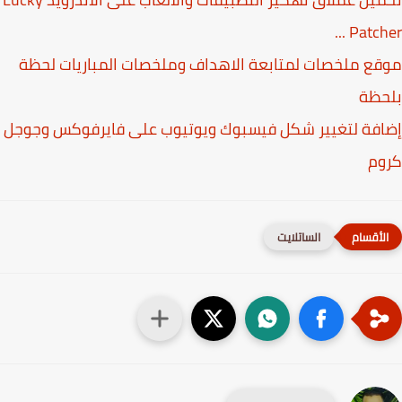
Patcher
ع ملخصات لمتابعة الاهداف وملخصات المباريات لحظة
حظة
فة لتغيير شكل فيسبوك ويوتيوب على فايرفوكس وجوجل
وم
الساتلايت