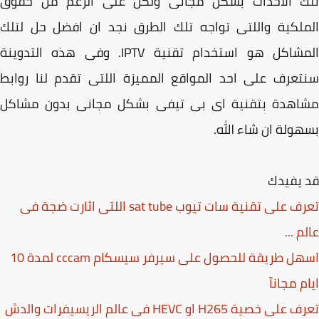
ك الاحداث بشكل مجانى ولكن على الرغم من حقوق
لكية واللتى تواجه تلك الطرق نجد ان افضل حل لتلك
المشاكل هو استخدام تقنية IPTV. وفى هذه التدوينة
عرف على احد المواقع المميزة اللتى تقدم لنا روابط
اهدة بتقنية اى بى تيفى بشكل مجانى بدون مشاكل
ولة ان شاء الله.
 يفيدك
تعرف على تقنية سات تيوب sat tube اللتى اثارت ضجة فى
م ...
اسهل طريقة للحصول على سيرفر سيسكام cccam لمدة 10
م مجانآ
 خصية H265 او HEVC فى عالم الريسيفرات والدش