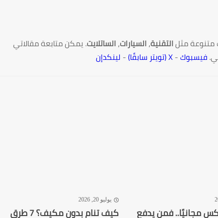
 متنوعة مثل
التقنية
،
السيارات
،
الساتلايت
. يمكن متابعة مقالاتي
ي.
فيسبوك
-
X (تويتر سابقًا)
-
لينكدإن
يوليو 20, 2026
كس مجانيًا.. فمن يدفع
كيف تنام بدون مكيف؟ 7 طرق