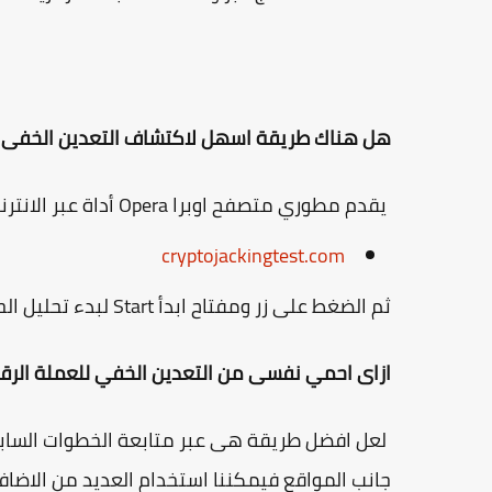
هل هناك طريقة اسهل لاكتشاف التعدين الخفى للعملات الرق
يقدم مطوري متصفح اوبرا Opera أداة عبر الانترنت يمكننا استخدامها بالدخول الى الرابط التالى:
cryptojackingtest.com
ثم الضغط على زر ومفتاح ابدأ Start لبدء تحليل الحاسوب معرفة ان كان جهازك يستخدم فى التعدين ام لا.
ازاى احمي نفسى من التعدين الخفي للعملة الرق
لعل افضل طريقة هى عبر متابعة الخطوات السابق
جانب المواقع فيمكننا استخدام العديد من الاضاف