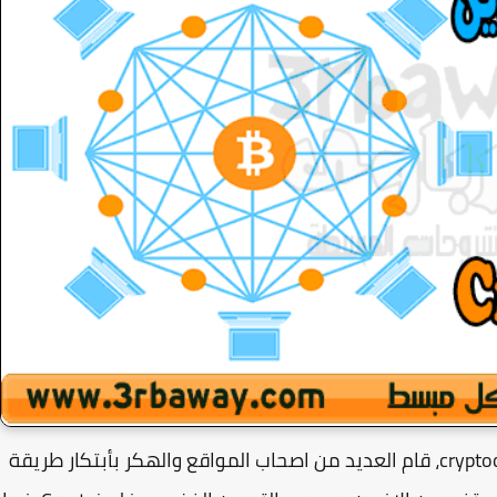
مع انتشار فكرة تعدين العملات الرقمية cryptocurrency، قام العديد من اصحاب المواقع والهكر بأبتكار طريقة