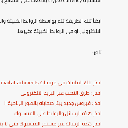
المشفرة crypto currency بالضغط على المعالج وكارت الشاشة والرامات.
الالكترونى او فى الروابط الخبيثة وغيرها.
تابع-
احذر تلك الملفات فى مرفقات E-mail attachments البريد الالكترونى ...
احذر : طرق النصب عبر البريد الالكترونى
احذر: فيروس جديد يبتز ضحاياه بالصور الإباحية !!
احذر هذه الرسائل والروابط على الفيسبوك
احذر هذه الرسالة عبر مسنجر الفيسبوك حتى لا ي