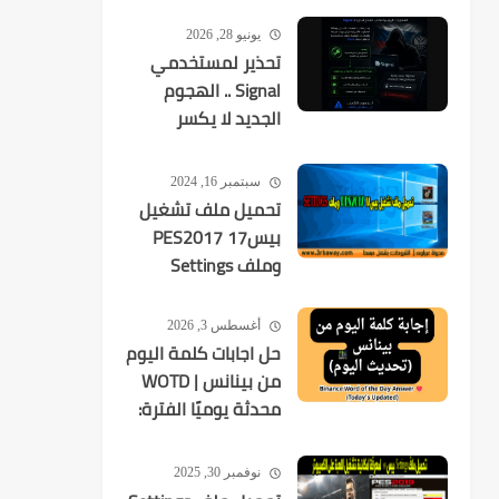
يونيو 28, 2026
تحذير لمستخدمي
Signal .. الهجوم
الجديد لا يكسر
التشفير بل
يستهدفك
سبتمبر 16, 2024
تحميل ملف تشغيل
بيس17 PES2017
وملف Settings
أغسطس 3, 2026
حل اجابات كلمة اليوم
من بينانس | WOTD
محدثة يوميًا الفترة:
2026-08-03 إلى
2026-08-09
نوفمبر 30, 2025