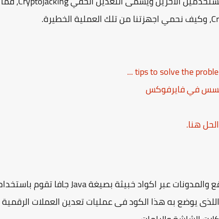
جديدة من عملية التعدين عبر استخدام اجهزة المستخدمين الاخرين ويسمى التعدين الخفي Cryptojacking، فما
لحل هنا.
هى حيلة يتم استخدامها من جانب اصحاب المواقع والمدونات عبر اكواد خبيثة بصيغة Java جافا تقوم باستخ
 اللذى يوضع به هذا الكود فى عمليات تعدين العملات الرقمية