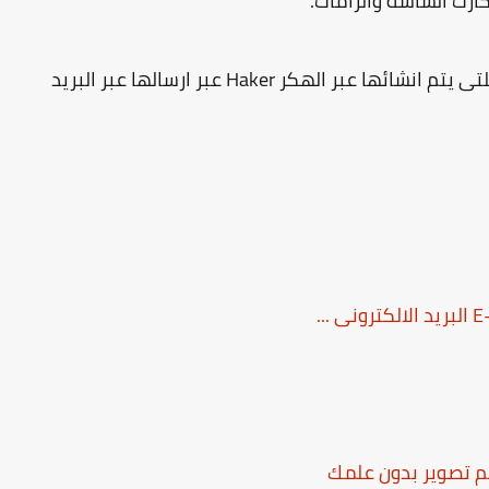
ايضآ تلك الطريقة تتم بواسطة الروابط الخبيثة واللتى يتم انشائها عبر الهكر Haker عبر ارسالها عبر البريد
تم تصوير بدون علمك