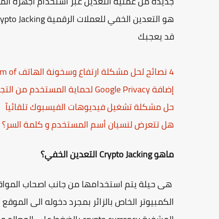
هو التعدين الخفي للعملات الرقمية Crypto Jacking، وكيف نحمي اجهزتنا من تلك العملية الخطيرة.
قد يعجبك
4 نصائح لحل مشكلة ارتفاع وسخونة الهاتف tips to solve the problem of ...
إضافة Google Privacy لحماية المستخدم من التجسس في فايرفوكس
حل مشكلة تشغيل فيديوهات الفيسبوك تلقائيآ
هل تتعرض لنسيان أسم المستخدم و كلمة السر؟ ا
ماهو Crypto Jacking التعدين الخفي؟
الكمبيوتر الخاص بالزائر بمجرد دخوله الى الموقع