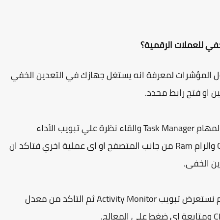
في للعملات الرقمية؟
ل المؤشرات لمعرفة انه يستغل جهازك في التعدين الخفي
 او فتح رابط محدد.
وهناك ايضآ متابعة العمليات اللتى تتم عبر مدير المهام Task Manager والقاء نظرة علي تبويب الأداء
performance ومتابعة مدى استخدام المعالج Cpu والرام Ram من جانب المتصفح او اى عملية اخري فتاكد ان
ن الخفى.
اما بالنسبة لمستخدمى نظام ماك Mac فيمكنهم نستعرض تبويب Activity Monitor ثم التاكد من معدل