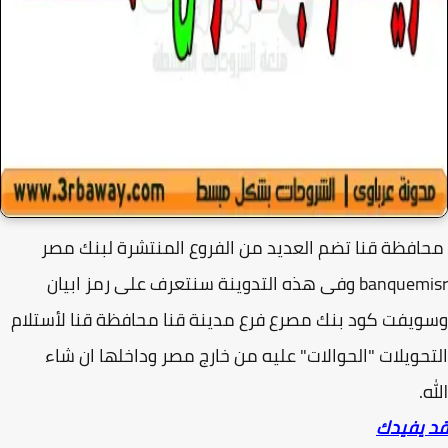
فظة قنا تضم العديد من الفروع المنتشرة لبنك مصر
banquemisr وفى هذه التدوينة سنتعرف على رمز ابيان
يفت كود بنك مصرع فرع مدينة قنا محافظة قنا لأستلام
حويلات "الحوالات" عليه من خارج مصر وداخلها ان شاء
له.
 يفيدك