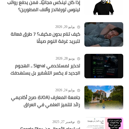
إذا كان لينكس مجانيًا.. فمن يدفع رواتب
لينوس تورفالدز وآلاف المطورين؟
يوليو 20, 2026
كيف تنام بدون مكيف؟ 7 طرق فعالة
لتبريد غرفة النوم صيفًا
يونيو 28, 2026
تحذير لمستخدمي Signal .. الهجوم
الجديد لا يكسر التشفير بل يستهدفك
يوليو 24, 2026
جامعة المعارف (UOA): صرح أكاديمي
رائد للتميز العلمي في العراق
نوفمبر 27, 2025