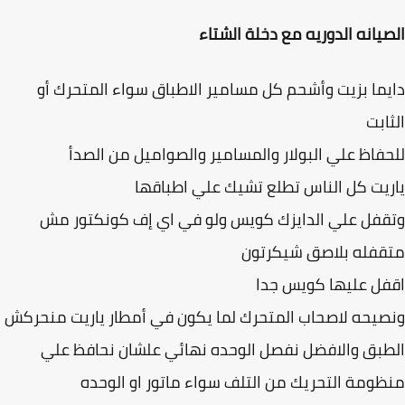
يانه الدوريه مع دخلة الشتاء
ما بزيت وأشحم كل مسامير الاطباق سواء المتحرك أو
ابت
فاظ علي البولار والمسامير والصواميل من الصدأ
يت كل الناس تطلع تشيك علي اطباقها
فل علي الدايزك كويس ولو في اي إف كونكتور مش
قفله بلاصق شيكرتون
ل عليها كويس جدا
يحه لاصحاب المتحرك لما يكون في أمطار ياريت منحركش
بق والافضل نفصل الوحده نهائي علشان نحافظ علي
ومة التحريك من التلف سواء ماتور او الوحده