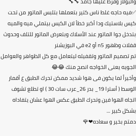
والبولار وقرط عليها جامد 
✅فيه حاجه غلط ناس كتير بتعملها بتلبس الماتور من 
كيس بلاستيك ودا أكبر خطأ لان الكيس بيتملي ميه وال
بتدخل جوا الماتور عند الأسلاك وبتعرض الماتور للتلف وح
قفلات وظهور n5 أو e2 في الب
تم تصميم الماتور وتقفيله ليتعامل مع كل الظواهر والعو
الجويه يعنى الخواجه انصح منك 
وأخيراً لما يكون فى هوا شديد ممكن تحرك الطبق ع أق
الوسط ( أسترا 19_ بدر 26_عرب سات 30 ) او تطلع تشوف
اتجاه الهوا فين وتحرك الطبق عكس الهوا عشان يتفا
بشكل كبير 
دمتم بخير و سعاده