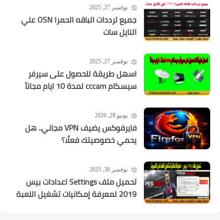
نوفمبر 27, 2025
جميع ترددات الباقه الحمرا OSN علي
النايل سات
نوفمبر 27, 2025
اسهل طريقة للحصول على سيرفر
سيسكام cccam لمدة 10 ايام مجانآ
يونيو 28, 2026
فايرفوكس يضيف VPN مجاني.. هل
يحمي خصوصيتك فعلًا؟
نوفمبر 30, 2025
تحميل ملف Settings اعدادات بيس
2019 لمعرفة إمكانيات تشغيل اللعبة