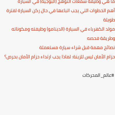
هي وظيفة شمعات التوهج (البوجيه) في السيارة
 الخطوات التي يجب اتباعها في حال ركن السيارة لفترة
يلة
د الكهرباء في السيارة (الدينامو) وظيفته ومكوناته
ريقة فحصه
ئح مهمة قبل شراء سيارة مستعملة
م الأمان ليس للزينة: لماذا يجب ارتداء حزام الأمان بحرص؟
الم_المحركات