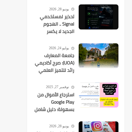
يونيو 28, 2026
تحذير لمستخدمي
Signal .. الهجوم
الجديد لا يكسر
التشفير بل
يستهدفك
يوليو 24, 2026
جامعة المعارف
(UOA): صرح أكاديمي
رائد للتميز العلمي
في العراق
نوفمبر 27, 2025
استرجاع الأموال من
Google Play
بسهولة: دليل شامل
لكل عمليات الشراء
يونيو 28, 2026