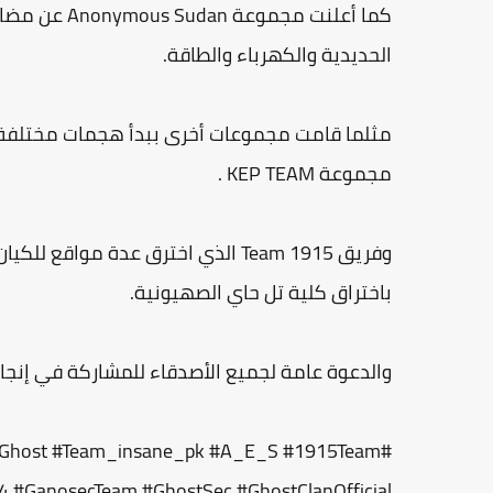
كما أعلنت مجموعة Anonymous Sudan عن مضاعفة عملياتها تجاه
الحديدية والكهرباء والطاقة.
مثلما قامت مجموعات أخرى ببدأ هجمات مختلفة ع
مجموعة KEP TEAM .
باختراق كلية تل حاي الصهيونية.
والدعوة عامة لجميع الأصدقاء للمشاركة في إنجاح
onGhost #Team_insane_pk #A_E_S #1915Team
#GanosecTeam #GhostSec #GhostClanOfficial