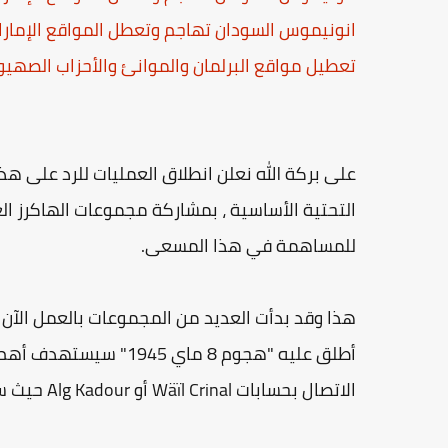
انونيموس السودان تهاجم وتعطل المواقع الإمارا
تعطيل مواقع البرلمان والموانئ والأحزاب الصهيو
على بركة الله نعلن انطلاق العمليات للرد على هذ
التحتية الأساسية ، بمشاركة مجموعات الهاكرز الع
للمساهمة في هذا المسعى.
أطلق عليه "هجوم 8 ماي 
الاتصال بحسابات Wäïl Crinal أو Alg Kadour حيث سيتم توجيه وتنظيم المتطوعين.